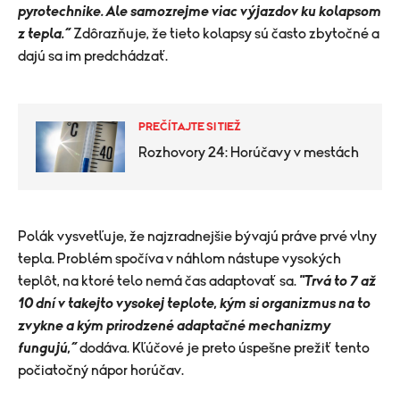
pyrotechnike. Ale samozrejme viac výjazdov ku kolapsom
z tepla.“
Zdôrazňuje, že tieto kolapsy sú často zbytočné a
dajú sa im predchádzať.
PREČÍTAJTE SI TIEŽ
Rozhovory 24: Horúčavy v mestách
​Polák vysvetľuje, že najzradnejšie bývajú práve prvé vlny
tepla.
Problém spočíva v náhlom nástupe vysokých
teplôt, na ktoré telo nemá čas adaptovať sa.
"Trvá to 7 až
10 dní v takejto vysokej teplote, kým si organizmus na to
zvykne a kým prirodzené adaptačné mechanizmy
fungujú,“
dodáva. Kľúčové je preto úspešne prežiť tento
počiatočný nápor horúčav.