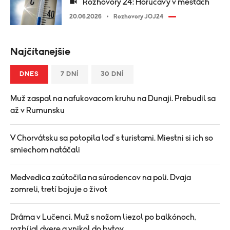
Rozhovory 24: Horúčavy v mestách
20.06.2026
Rozhovory JOJ24
Najčítanejšie
DNES
7 DNÍ
30 DNÍ
Muž zaspal na nafukovacom kruhu na Dunaji. Prebudil sa
až v Rumunsku
V Chorvátsku sa potopila loď s turistami. Miestni si ich so
smiechom natáčali
Medvedica zaútočila na súrodencov na poli. Dvaja
zomreli, tretí bojuje o život
Dráma v Lučenci. Muž s nožom liezol po balkónoch,
rozbíjal dvere a vnikol do bytov