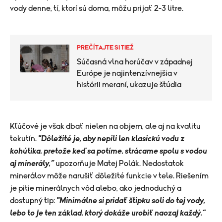
vody denne, tí, ktorí sú doma, môžu prijať 2-3 litre.
PREČÍTAJTE SI TIEŽ
Súčasná vlna horúčav v západnej
Európe je najintenzívnejšia v
histórii meraní, ukazuje štúdia
​Kľúčové je však dbať nielen na objem, ale aj na kvalitu
tekutín.
"Dôležité je, aby nepili len klasickú vodu z
kohútika, pretože keď sa potíme, strácame spolu s vodou
aj minerály,“
upozorňuje Matej Polák. Nedostatok
minerálov môže narušiť dôležité funkcie v tele. Riešením
je pitie minerálnych vôd alebo, ako jednoduchý a
dostupný tip:
"Minimálne si pridať štipku soli do tej vody,
lebo to je ten základ, ktorý dokáže urobiť naozaj každý.“