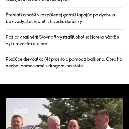
Šteniatka našli v rozpálenej garáži lapajúc po dychu a
bez vody. Zachránil ich vodič donášky
Požiar v rafinérii Slovnaft vystrašil okolie: Horela nádrž s
vykurovacím olejom
Plačúce dievčatko (4) prosilo o pomoc z balkóna. Otec ho
nechal doma samé s drogami na stole