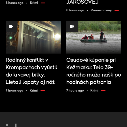
JAROŠOVEJ
6 hours ago
Krimi
6 hours ago
Ranné noviny
Rodinný konflikt v
Osudové kúpanie pri
Krompachoch vyústil
Kežmarku: Telo 39-
do krvavej bitky.
ročného muža našli po
Lietali lopaty aj nôž
hodinách pátrania
7 hours ago
Krimi
7 hours ago
Krimi