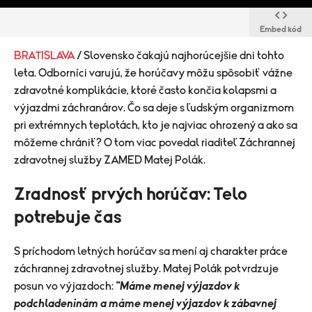
Embed kód
BRATISLAVA
/ Slovensko čakajú najhorúcejšie dni tohto
leta. Odborníci varujú, že horúčavy môžu spôsobiť vážne
zdravotné komplikácie, ktoré často končia kolapsmi a
výjazdmi záchranárov. Čo sa deje s ľudským organizmom
pri extrémnych teplotách, kto je najviac ohrozený a ako sa
môžeme chrániť? O tom viac povedal riaditeľ Záchrannej
zdravotnej služby ZAMED Matej Polák.
Zradnosť prvých horúčav: Telo
potrebuje čas
S príchodom letných horúčav sa mení aj charakter práce
záchrannej zdravotnej služby. Matej Polák potvrdzuje
posun vo výjazdoch:
"Máme menej výjazdov k
podchladeninám a máme menej výjazdov k zábavnej