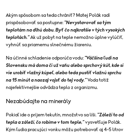
​Akým spôsobom sa teda chrániť? Matej Polák radí
prispôsobovať sa postupne:
"Nevystavovať sa tým
teplotám na dlhú dobu. Byť čo najkratšie v tých vysokých
teplotách.“
Ak už pobyt na teple nemožno úplne vylúčiť,
vyhnúť sa priamemu slnečnému žiareniu.
Na účinné schladenie odporúča vodu:
"Väčšina ľudí na
Slovensku má doma či už vaňu alebo sprchový kút, kde si
vie urobiť vlažný kúpeľ, alebo teda pustiť vlažnú sprchu
na 15 minút a naozaj vojsť do tej vody.“
Voda totiž
najefektívnejšie odvádza teplo z organizmu.
Nezabúdajte na minerály
Pokiaľ ide o príjem tekutín, množstvo sa líši.
"Záleží to od
tepla a záleží, čo robíme v tom teple,“
vysvetľuje Polák.
Kým ľudia pracujúci vonku môžu potrebovať aj 4-5 litrov