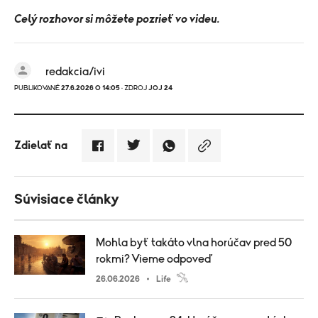
Celý rozhovor si môžete pozrieť vo videu.
redakcia/ivi
PUBLIKOVANÉ
27.6.2026 O 14:05
· ZDROJ
JOJ 24
Zdielať na
Súvisiace články
Mohla byť takáto vlna horúčav pred 50
rokmi? Vieme odpoveď
26.06.2026
Life