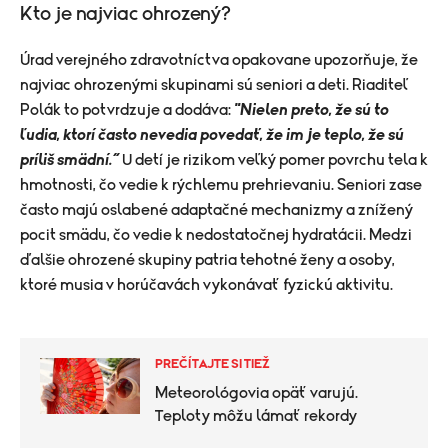
Kto je najviac ohrozený?
Úrad verejného zdravotníctva opakovane upozorňuje, že
najviac ohrozenými skupinami sú seniori a deti. Riaditeľ
Polák to potvrdzuje a dodáva:
"Nielen preto, že sú to
ľudia, ktorí často nevedia povedať, že im je teplo, že sú
príliš smädní.“
U detí je rizikom veľký pomer povrchu tela k
hmotnosti, čo vedie k rýchlemu prehrievaniu. Seniori zase
často majú oslabené adaptačné mechanizmy a znížený
pocit smädu, čo vedie k nedostatočnej hydratácii. Medzi
ďalšie ohrozené skupiny patria tehotné ženy a osoby,
ktoré musia v horúčavách vykonávať fyzickú aktivitu.
PREČÍTAJTE SI TIEŽ
Meteorológovia opäť varujú.
Teploty môžu lámať rekordy