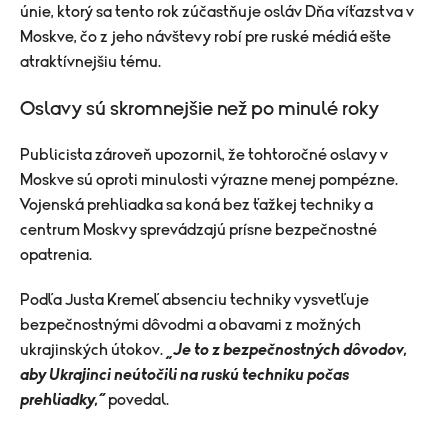
únie, ktorý sa tento rok zúčastňuje osláv Dňa víťazstva v
Moskve, čo z jeho návštevy robí pre ruské médiá ešte
atraktívnejšiu tému.
Oslavy sú skromnejšie než po minulé roky
Publicista zároveň upozornil, že tohtoročné oslavy v
Moskve sú oproti minulosti výrazne menej pompézne.
Vojenská prehliadka sa koná bez ťažkej techniky a
centrum Moskvy sprevádzajú prísne bezpečnostné
opatrenia.
​Podľa Justa Kremeľ absenciu techniky vysvetľuje
bezpečnostnými dôvodmi a obavami z možných
ukrajinských útokov.
„Je to z bezpečnostných dôvodov,
aby Ukrajinci neútočili na ruskú techniku počas
prehliadky,“
povedal.