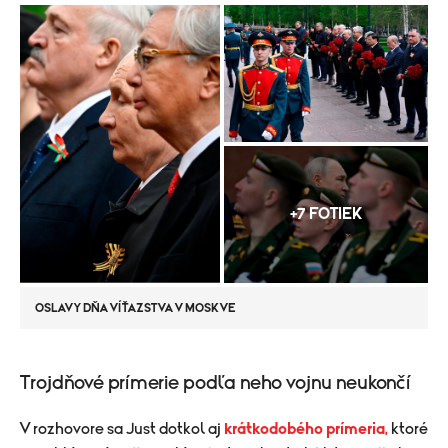
+7 FOTIEK
OSLAVY DŇA VÍŤAZSTVA V MOSKVE
Trojdňové prímerie podľa neho vojnu neukončí
V rozhovore sa Just dotkol aj
krátkodobého prímeria,
ktoré