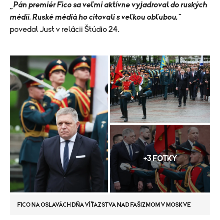
„Pán premiér Fico sa veľmi aktívne vyjadroval do ruských
médií. Ruské médiá ho citovali s veľkou obľubou,“
povedal Just v relácii Štúdio 24.
+3 FOTKY
FICO NA OSLAVÁCH DŇA VÍŤAZSTVA NAD FAŠIZMOM V MOSKVE