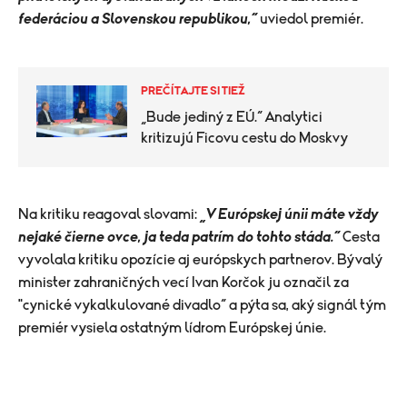
federáciou a Slovenskou republikou,“
uviedol premiér.
PREČÍTAJTE SI TIEŽ
„Bude jediný z EÚ.“ Analytici
kritizujú Ficovu cestu do Moskvy
​Na kritiku reagoval slovami:
„
V Európskej únii máte vždy
nejaké čierne ovce, ja teda patrím do tohto stáda.“
Cesta
vyvolala kritiku opozície aj európskych partnerov. Bývalý
minister zahraničných vecí Ivan Korčok ju označil za
"cynické vykalkulované divadlo“ a pýta sa, aký signál tým
premiér vysiela ostatným lídrom Európskej únie.