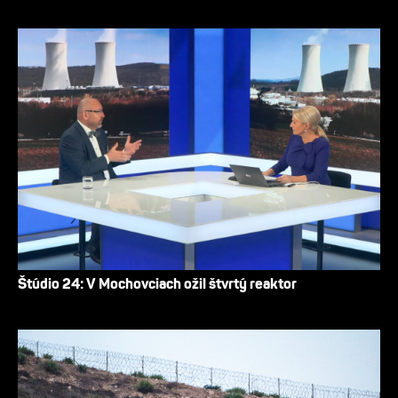
Štúdio 24: V Mochovciach ožil štvrtý reaktor