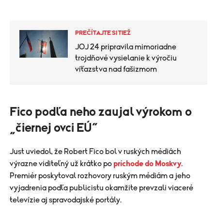
PREČÍTAJTE SI TIEŽ
JOJ 24 pripravila mimoriadne
trojdňové vysielanie k výročiu
víťazstva nad fašizmom
Fico podľa neho zaujal výrokom o
„čiernej ovci EÚ“
Just uviedol, že Robert Fico bol v ruských médiách
výrazne viditeľný už krátko po
príchode do Moskvy.
Premiér poskytoval rozhovory ruským médiám a jeho
vyjadrenia podľa publicistu okamžite prevzali viaceré
televízie aj spravodajské portály.