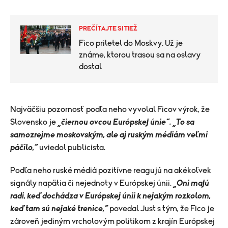
PREČÍTAJTE SI TIEŽ
Fico priletel do Moskvy. Už je
známe, ktorou trasou sa na oslavy
dostal
Najväčšiu pozornosť podľa neho vyvolal Ficov výrok, že
Slovensko je
„čiernou ovcou Európskej únie“.
„To sa
samozrejme moskovským, ale aj ruským médiám veľmi
páčilo,“
uviedol publicista.
Podľa neho ruské médiá pozitívne reagujú na akékoľvek
signály napätia či nejednoty v Európskej únii.
„Oni majú
radi, keď dochádza v Európskej únii k nejakým rozkolom,
keď tam sú nejaké trenice,“
povedal Just s tým, že Fico je
zároveň jediným vrcholovým politikom z krajín Európskej