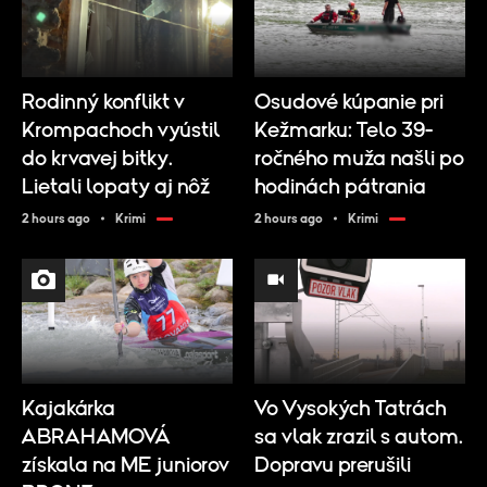
Rodinný konflikt v
Osudové kúpanie pri
Krompachoch vyústil
Kežmarku: Telo 39-
do krvavej bitky.
ročného muža našli po
Lietali lopaty aj nôž
hodinách pátrania
2 hours ago
Krimi
2 hours ago
Krimi
Kajakárka
Vo Vysokých Tatrách
ABRAHAMOVÁ
sa vlak zrazil s autom.
získala na ME juniorov
Dopravu prerušili