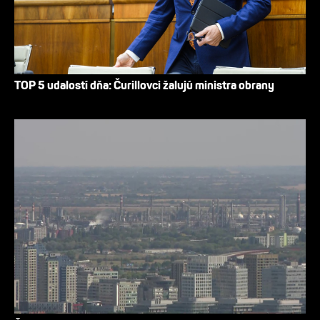
TOP 5 udalostí dňa: Čurillovci žalujú ministra obrany