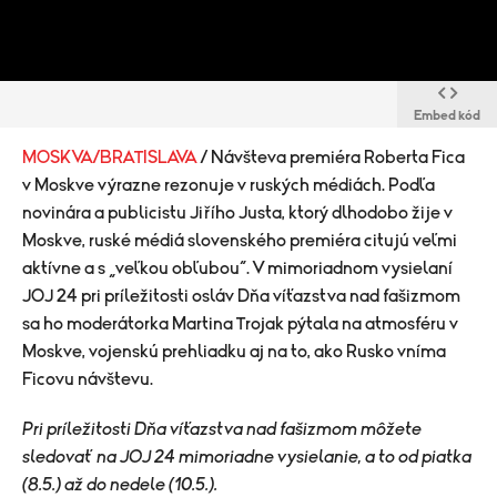
Embed kód
MOSKVA/BRATISLAVA
/ Návšteva premiéra Roberta Fica
v Moskve výrazne rezonuje v ruských médiách. Podľa
novinára a publicistu Jiřího Justa, ktorý dlhodobo žije v
Moskve, ruské médiá slovenského premiéra citujú veľmi
aktívne a s „veľkou obľubou“. V mimoriadnom vysielaní
JOJ 24 pri príležitosti osláv Dňa víťazstva nad fašizmom
sa ho moderátorka Martina Trojak pýtala na atmosféru v
Moskve, vojenskú prehliadku aj na to, ako Rusko vníma
Ficovu návštevu.
Pri príležitosti Dňa víťazstva nad fašizmom môžete
sledovať na JOJ 24 mimoriadne vysielanie, a to od piatka
(8.5.) až do nedele (10.5.).