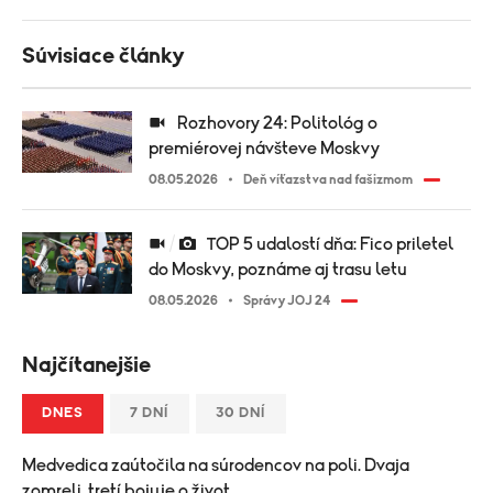
Súvisiace články
Rozhovory 24: Politológ o
premiérovej návšteve Moskvy
08.05.2026
Deň víťazstva nad fašizmom
TOP 5 udalostí dňa: Fico priletel
do Moskvy, poznáme aj trasu letu
08.05.2026
Správy JOJ 24
Najčítanejšie
DNES
7 DNÍ
30 DNÍ
Medvedica zaútočila na súrodencov na poli. Dvaja
zomreli, tretí bojuje o život