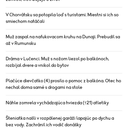
V Chorvátsku sa potopila loď s turistami. Miestni si ich so
smiechom natáčali
Muž zaspal na nafukovacom kruhu na Dunaji. Prebudil sa
až v Rumunsku
Dráma v Lučenci. Muž s nožom liezol po balkónoch,
rozbíjal dvere a vnikol do bytov
Plačúce dievčatko (4) prosilo o pomoc z balkóna. Otec ho
nechal doma samé s drogami na stole
Náhle zomrela vychádzajúca hviezda (†21) atletiky
Šteniatka našli v rozpálenej garáži lapajúc po dychu a
bez vody. Zachránil ich vodič donášky