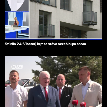
Štúdio 24: Vlastný byt sa stáva nereálnym snom