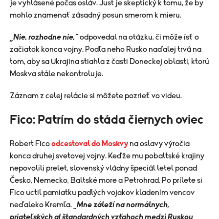
je vyhlásené počas osláv. Just je skeptický k tomu, že by
mohlo znamenať zásadný posun smerom k mieru.
„Nie, rozhodne nie,“
odpovedal na otázku, či môže ísť o
začiatok konca vojny. Podľa neho Rusko naďalej trvá na
tom, aby sa Ukrajina stiahla z časti Doneckej oblasti, ktorú
Moskva stále nekontroluje.
Záznam z celej relácie si môžete pozrieť vo videu.
Fico: Patrím do stáda čiernych oviec
Robert Fico
odcestoval do Moskvy
na oslavy výročia
konca druhej svetovej vojny. Keďže mu pobaltské krajiny
nepovolili prelet, slovenský vládny špeciál letel ponad
Česko, Nemecko, Baltské more a Petrohrad. Po prílete si
Fico uctil pamiatku padlých vojakov kladením vencov
neďaleko Kremľa.
„
Mne záleží na normálnych,
priateľských aj štandardných vzťahoch medzi Ruskou