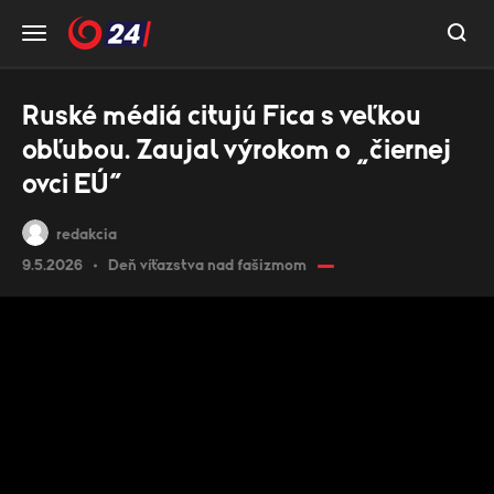
Ruské médiá citujú Fica s veľkou
obľubou. Zaujal výrokom o „čiernej
ovci EÚ“
redakcia
9.5.2026
Deň víťazstva nad fašizmom