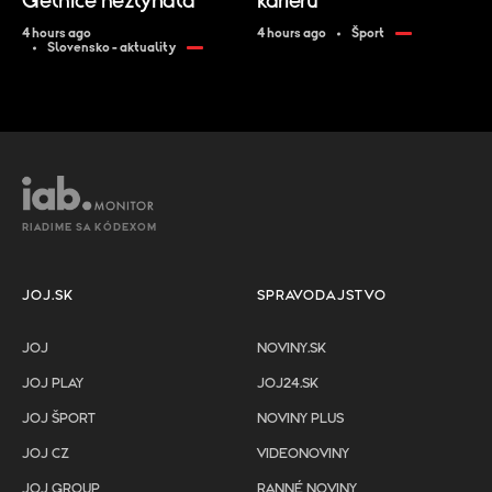
Gelnice nezlyhala
kariéru
4 hours ago
4 hours ago
Šport
Slovensko - aktuality
RIADIME SA KÓDEXOM
JOJ.SK
SPRAVODAJSTVO
JOJ
NOVINY.SK
JOJ PLAY
JOJ24.SK
JOJ ŠPORT
NOVINY PLUS
JOJ CZ
VIDEONOVINY
JOJ GROUP
RANNÉ NOVINY