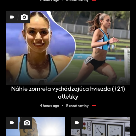
Náhle zomrela vychádzajúca hviezda (†21)
atletiky
4 hours ago
Ranné noviny