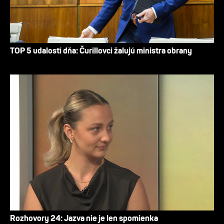
TOP 5 udalostí dňa: Čurillovci žalujú ministra obrany
Rozhovory 24: Jazva nie je len spomienka