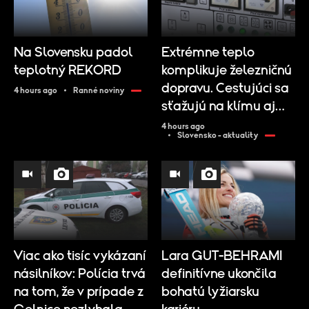
Na Slovensku padol
Extrémne teplo
teplotný REKORD
komplikuje železničnú
dopravu. Cestujúci sa
4 hours ago
Ranné noviny
sťažujú na klímu aj
meškania
4 hours ago
Slovensko - aktuality
Viac ako tisíc vykázaní
Lara GUT-BEHRAMI
násilníkov: Polícia trvá
definitívne ukončila
na tom, že v prípade z
bohatú lyžiarsku