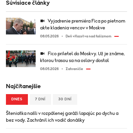
Súvisiace články
Vyjadrenie premiéra Fica po pietnom
akte kladenia vencov v Moskve
08.05.2026
Deň víťazstva nad fašizmom
Fico priletel do Moskvy. Už je známe,
ktorou trasou sa na oslavy dostal
08.05.2026
Zahraničie
Najčítanejšie
DNES
7 DNÍ
30 DNÍ
Šteniatka našli v rozpálenej garáži lapajúc po dychu a
bez vody. Zachránil ich vodič donášky