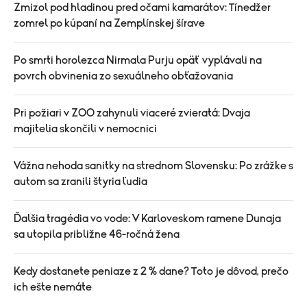
Zmizol pod hladinou pred očami kamarátov: Tínedžer
zomrel po kúpaní na Zemplínskej šírave
Po smrti horolezca Nirmala Purju opäť vyplávali na
povrch obvinenia zo sexuálneho obťažovania
Pri požiari v ZOO zahynuli viaceré zvieratá: Dvaja
majitelia skončili v nemocnici
Vážna nehoda sanitky na strednom Slovensku: Po zrážke s
autom sa zranili štyria ľudia
Ďalšia tragédia vo vode: V Karloveskom ramene Dunaja
sa utopila približne 46-ročná žena
Kedy dostanete peniaze z 2 % dane? Toto je dôvod, prečo
ich ešte nemáte