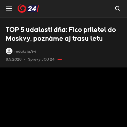
TOP 5 udalostí dňa: Fico priletel do
Moskvy, poznáme aj trasu letu
redakcia/ivi
8.5.2026
Správy JOJ 24