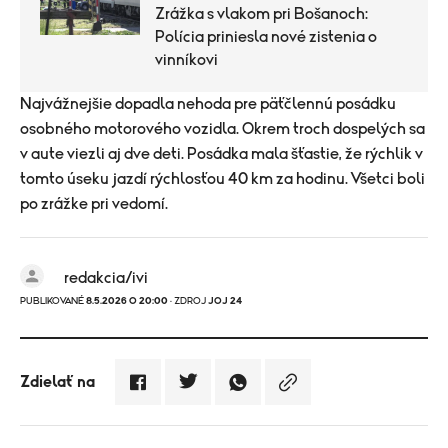
Zrážka s vlakom pri Bošanoch:
Polícia priniesla nové zistenia o
vinníkovi
Najvážnejšie dopadla nehoda pre päťčlennú posádku
osobného motorového vozidla. Okrem troch dospelých sa
v aute viezli aj dve deti. Posádka mala šťastie, že rýchlik v
tomto úseku jazdí rýchlosťou 40 km za hodinu. Všetci boli
po zrážke pri vedomí.
redakcia/ivi
PUBLIKOVANÉ
8.5.2026 O 20:00
· ZDROJ
JOJ 24
Zdielať na