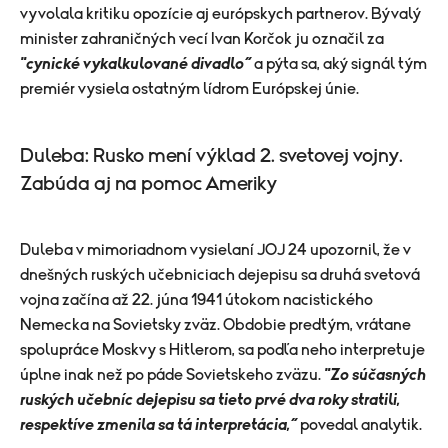
vyvolala kritiku opozície aj európskych partnerov. Bývalý
minister zahraničných vecí
Ivan Korčok
ju označil za
"cynické vykalkulované divadlo“
a pýta sa, aký signál tým
premiér vysiela ostatným lídrom Európskej únie.
Duleba: Rusko mení výklad 2. svetovej vojny.
Zabúda aj na pomoc Ameriky
Duleba v mimoriadnom vysielaní JOJ 24 upozornil, že v
dnešných ruských učebniciach dejepisu sa druhá svetová
vojna začína až 22. júna 1941 útokom nacistického
Nemecka na Sovietsky zväz. Obdobie predtým, vrátane
spolupráce Moskvy s Hitlerom, sa podľa neho interpretuje
úplne inak než po páde Sovietskeho zväzu.
"Zo súčasných
ruských učebníc dejepisu sa tieto prvé dva roky stratili,
respektíve zmenila sa tá interpretácia,“
povedal analytik.