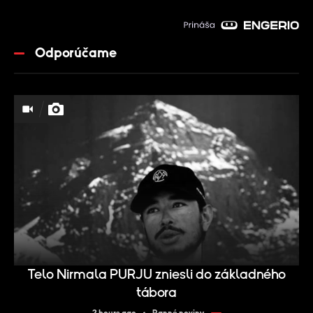
Odporúčame
Telo Nirmala PURJU zniesli do základného
tábora
2 hours ago
Ranné noviny