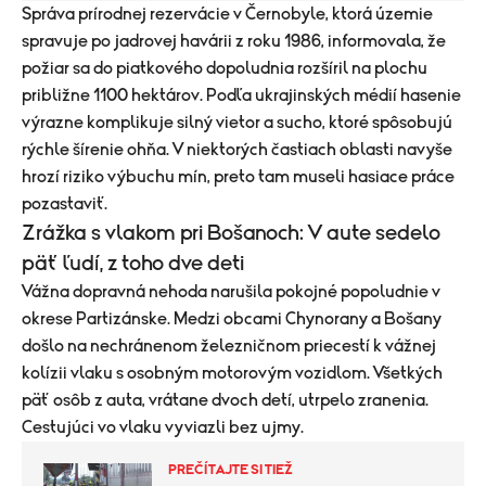
​Správa prírodnej rezervácie v Černobyle, ktorá územie
spravuje po jadrovej havárii z roku 1986, informovala, že
požiar sa do piatkového dopoludnia rozšíril na plochu
približne 1100 hektárov. Podľa ukrajinských médií hasenie
výrazne komplikuje silný vietor a sucho, ktoré spôsobujú
rýchle šírenie ohňa. V niektorých častiach oblasti navyše
hrozí riziko výbuchu mín, preto tam museli hasiace práce
pozastaviť.
Zrážka s vlakom pri Bošanoch: V aute sedelo
päť ľudí, z toho dve deti
Vážna dopravná nehoda narušila pokojné popoludnie v
okrese Partizánske. Medzi obcami Chynorany a Bošany
došlo na nechránenom železničnom priecestí k vážnej
kolízii vlaku s osobným motorovým vozidlom. Všetkých
päť osôb z auta, vrátane dvoch detí, utrpelo zranenia.
Cestujúci vo vlaku vyviazli bez ujmy.
PREČÍTAJTE SI TIEŽ