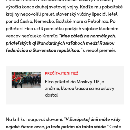
výročia konca druhej svetovej vojny. Keďže mu pobaltské
krajiny nepovolili prelet, slovenský vládny špeciál letel
ponad Česko, Nemecko, Baltské more a Petrohrad. Po
prílete si Fico uctil pamiatku padlých vojakov kladením
vencov neďaleko Kremľa.
"Mne záleží na normálnych,
priateľských aj štandardných vzťahoch medzi Ruskou
federáciou a Slovenskou republikou,“
uviedol premiér.
PREČÍTAJTE SI TIEŽ
Fico priletel do Moskvy. Už je
známe, ktorou trasou sa na oslavy
dostal
​Na kritiku reagoval slovami:
"V Európskej únii máte vždy
nejaké čierne ovce, ja teda patrím do tohto stáda.“
Cesta