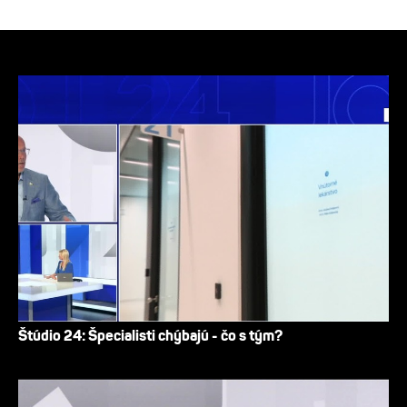
Štúdio 24: Špecialisti chýbajú - čo s tým?