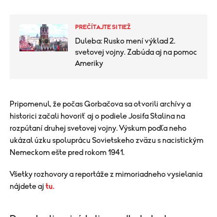
PREČÍTAJTE SI TIEŽ
Duleba: Rusko mení výklad 2.
svetovej vojny. Zabúda aj na pomoc
Ameriky
Pripomenul, že počas Gorbačova sa otvorili archívy a
historici začali hovoriť aj o podiele Josifa Stalina na
rozpútaní druhej svetovej vojny. Výskum podľa neho
ukázal úzku spoluprácu Sovietskeho zväzu s nacistickým
Nemeckom ešte pred rokom 1941.
Všetky rozhovory a reportáže z mimoriadneho vysielania
nájdete aj
tu.