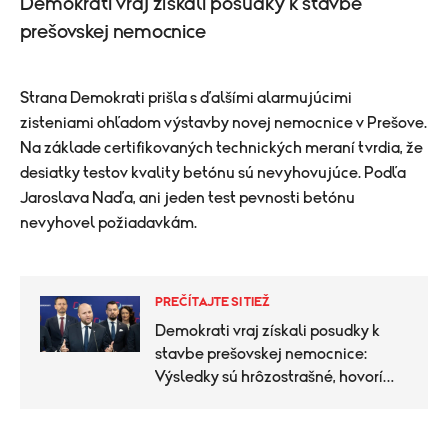
Demokrati vraj získali posudky k stavbe
prešovskej nemocnice
Strana Demokrati prišla s ďalšími alarmujúcimi
zisteniami ohľadom výstavby novej nemocnice v Prešove.
Na základe certifikovaných technických meraní tvrdia, že
desiatky testov kvality betónu sú nevyhovujúce.​ Podľa
Jaroslava Naďa, ani jeden test pevnosti betónu
nevyhovel požiadavkám.
PREČÍTAJTE SI TIEŽ
Demokrati vraj získali posudky k
stavbe prešovskej nemocnice:
Výsledky sú hrôzostrašné, hovorí
Naď