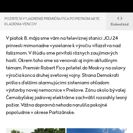
POZRITE SI VYJADRENIE PREMIÉRA FICA PO PIETNOM AKTE
KLADENIA VENCOV
Embed kód
V piatok 8. mája sme vám na televíznej stanici JOJ 24
priniesli mimoriadne vysielanie k výročiu víťazstva nad
fašizmom. V štúdiu sme privítali rôznych zaujímavých
hostí. Okrem toho sme sa venovali aj iným aktuálnym
témam. Premiér Robert Fico priletel do Moskvy na oslavy
výročia konca druhej svetovej vojny. Strana Demokrati
prišla s ďalšími alarmujúcimi zisteniami ohľadom
výstavby novej nemocnice v Prešove. Zónu okolo bývalej
Černobyľskej jadrovej elektrárne zachvátil rozsiahly lesný
požiar. Vážna dopravná nehoda narušila pokojné
popoludnie v okrese Partizánske.