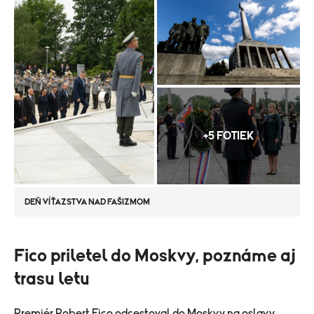
+5 FOTIEK
DEŇ VÍŤAZSTVA NAD FAŠIZMOM
​Fico priletel do Moskvy, poznáme aj
trasu letu
Premiér
Robert Fico
odcestoval do Moskvy na oslavy