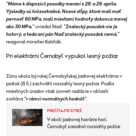
"Máme k dispozícii posudky meraní z 28. a 29. apríla.
Výsledky sú hrôzostrašné. Nosné stĺpy, ktoré mali mať
pevnosť 60 MPa, mali miestami hodnoty dokonca menej
ako 30 MPa,“
uviedol Naď.
"Znalecký posudok nie je
hotový, a teda ani pán Naď znalecký posudok nemá,"
reagoval minsiter Kaliňák.
​Pri elektrárni Černobyľ vypukol lesný
požiar
Zónu okolo bývalej
Černobyľskej jadrovej elektrárne
v
piatok (8.5.) zachvátil rozsiahly lesný požiar. Podľa
miestnych úradov však úroveň radiácie v oblasti
zostáva
"v rámci normálnych hodnôt“.
PREČÍTAJTE SI TIEŽ
V okolí jadrovej havárie horí.
Černobyľ zasiahol rozsiahly požiar