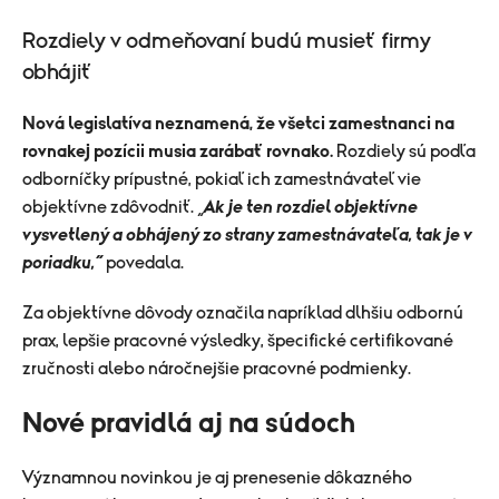
Rozdiely v odmeňovaní budú musieť firmy
obhájiť
Nová legislatíva neznamená, že všetci zamestnanci na
rovnakej pozícii musia zarábať rovnako.
Rozdiely sú podľa
odborníčky prípustné, pokiaľ ich zamestnávateľ vie
objektívne zdôvodniť. „
Ak je ten rozdiel objektívne
vysvetlený a obhájený zo strany zamestnávateľa, tak je v
poriadku,“
povedala.
Za objektívne dôvody označila napríklad dlhšiu odbornú
prax, lepšie pracovné výsledky, špecifické certifikované
zručnosti alebo náročnejšie pracovné podmienky.
Nové pravidlá aj na súdoch
Významnou novinkou je aj prenesenie dôkazného