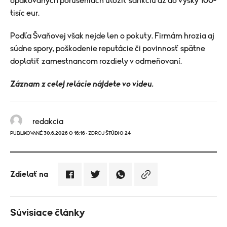
opakovaných porušeniach uložiť sankciu až do výšky 100-
tisíc eur.
Podľa Švaňovej však nejde len o pokuty. Firmám hrozia aj
súdne spory, poškodenie reputácie či povinnosť spätne
doplatiť zamestnancom rozdiely v odmeňovaní.
Záznam z celej relácie nájdete vo videu.
redakcia
PUBLIKOVANÉ
30.6.2026 O 16:16
· ZDROJ
ŠTÚDIO 24
Zdielať na
Súvisiace články