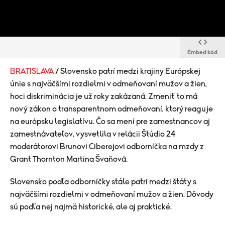
Embed kód
BRATISLAVA
/ Slovensko patrí medzi krajiny Európskej
únie s najväčšími rozdielmi v odmeňovaní mužov a žien,
hoci diskriminácia je už roky zakázaná. Zmeniť to má
nový zákon o transparentnom odmeňovaní, ktorý reaguje
na európsku legislatívu. Čo sa mení pre zamestnancov aj
zamestnávateľov, vysvetlila v relácii Štúdio 24
moderátorovi Brunovi Ciberejovi odborníčka na mzdy z
Grant Thornton Martina Švaňová.
Slovensko podľa odborníčky stále patrí medzi štáty s
najväčšími rozdielmi v odmeňovaní mužov a žien. Dôvody
sú podľa nej najmä historické, ale aj praktické.