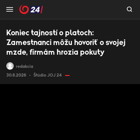
Koniec tajností o platoch:
Zamestnanci môžu hovoriť o svojej
mzde, firmám hrozia pokuty
redakcia
30.6.2026
Štúdio JOJ 24