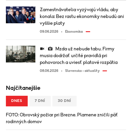
Zamestnávatelia vyzývajú vládu, aby
konala: Bez rastu ekonomiky nebudú ani
vyššie platy
09.06.2026
Ekonomika
Mzda už nebude tabu. Firmy
musia dodržať určité pravidlá pri
pohovoroch a uviesť platové rozpätia
08.06.2026
Slovensko - aktuality
Najčítanejšie
DNES
7 DNÍ
30 DNÍ
FOTO: Obrovský požiar pri Brezne. Plamene zničili päť
rodinných domov