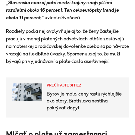
„Slovensko naozaj patrí medzi krajiny s najvyššími
rozdielmi okolo 16 percent. Ten celoeurópsky trend je
okolo 11 percent,“
uviedla Švaňová.
Rozdiely podľa nej ovplyvňuje aj to, že ženy častejšie
pracujú v menej platených odvetviach, dlhšie zostávajú
na materskej a rodičovskej dovolenke alebo sa po návrate
vracajú na flexibilné úväzky. Spomenula aj to, že muži
bývajú pri vyjednávaní o plate často asertívnejší.
PREČÍTAJTE SI TIEŽ
Bytov je málo, ceny rastú rýchlejšie
ako platy. Bratislava nestíha
pokrývať dopyt
​Mlčať o plate už zamestnanci