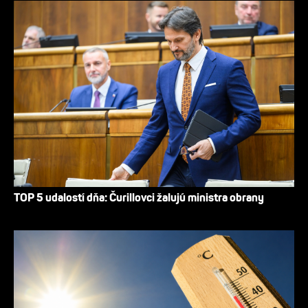
TOP 5 udalostí dňa: Čurillovci žalujú ministra obrany