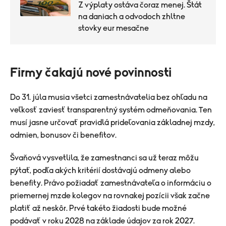
Z výplaty ostáva čoraz menej. Štát
na daniach a odvodoch zhltne
stovky eur mesačne
Firmy čakajú nové povinnosti
Do 31. júla musia všetci zamestnávatelia bez ohľadu na
veľkosť zaviesť transparentný systém odmeňovania. Ten
musí jasne určovať pravidlá prideľovania základnej mzdy,
odmien, bonusov či benefitov.
Švaňová vysvetlila, že zamestnanci sa už teraz môžu
pýtať, podľa akých kritérií dostávajú odmeny alebo
benefity. Právo požiadať zamestnávateľa o informáciu o
priemernej mzde kolegov na rovnakej pozícii však začne
platiť až neskôr. Prvé takéto žiadosti bude možné
podávať v roku 2028 na základe údajov za rok 2027.