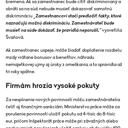
bremena. Ak sa zamestnanec bude cítiť diskriminovaný a
obráti sa na súd, nebude musieť dokazovať samotnú
diskrimináciu
„Zamestnancovi stačí predložiť fakty, ktoré
naznačujú možnú diskrimináciu. Zamestnávateľ bude
musieť na súde dokázať, že pravidlá neporušil,“
vysvetlila
Švaňová.
Ak zamestnanec uspeje, môže žiadať doplatenie rozdielu
mzdy vrátane bonusov a benefitov, náhradu
nemajetkovej ujmy aj úroky z omeškania, a to spravidla až
tri roky spätne.
Firmám hrozia vysoké pokuty
Za nesplnenie nových povinností môžu zamestnávatelia
čeliť aj finančným sankciám. Ministerstvo práce môže za
porušenie povinností uložiť pokutu od 4-tisíc do 8-tisíc
eur, pričom Inšpektorát práce môže pri závažných alebo