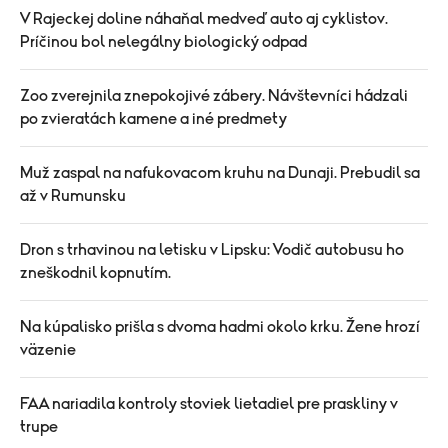
V Rajeckej doline náhaňal medveď auto aj cyklistov.
Príčinou bol nelegálny biologický odpad
Zoo zverejnila znepokojivé zábery. Návštevníci hádzali
po zvieratách kamene a iné predmety
Muž zaspal na nafukovacom kruhu na Dunaji. Prebudil sa
až v Rumunsku
Dron s trhavinou na letisku v Lipsku: Vodič autobusu ho
zneškodnil kopnutím.
Na kúpalisko prišla s dvoma hadmi okolo krku. Žene hrozí
väzenie
FAA nariadila kontroly stoviek lietadiel pre praskliny v
trupe