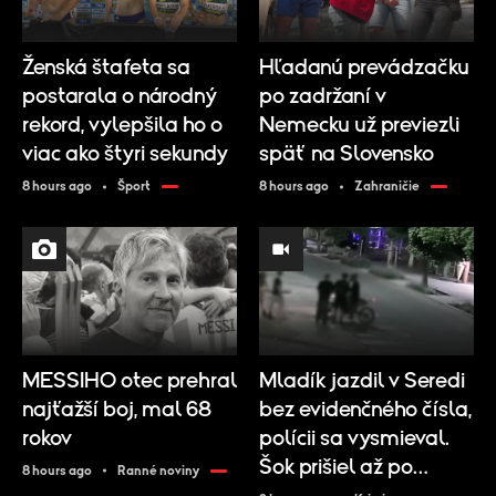
Ženská štafeta sa
Hľadanú prevádzačku
postarala o národný
po zadržaní v
rekord, vylepšila ho o
Nemecku už previezli
viac ako štyri sekundy
späť na Slovensko
8 hours ago
Šport
8 hours ago
Zahraničie
MESSIHO otec prehral
Mladík jazdil v Seredi
najťažší boj, mal 68
bez evidenčného čísla,
rokov
polícii sa vysmieval.
Šok prišiel až po
8 hours ago
Ranné noviny
pozretí kamier