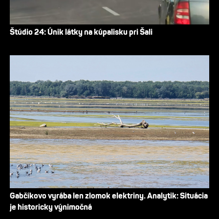
Štúdio 24: Únik látky na kúpalisku pri Šali
Gabčíkovo vyrába len zlomok elektriny. Analytik: Situácia
je historicky výnimočná