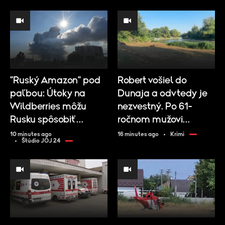
"Ruský Amazon" pod
Robert vošiel do
paľbou: Útoky na
Dunaja a odvtedy je
Wildberries môžu
nezvestný. Po 61-
Rusku spôsobiť
ročnom mužovi
miliardové škody
pátrajú desiatky
10 minutes ago
16 minutes ago
Krimi
Štúdio JOJ 24
záchranárov