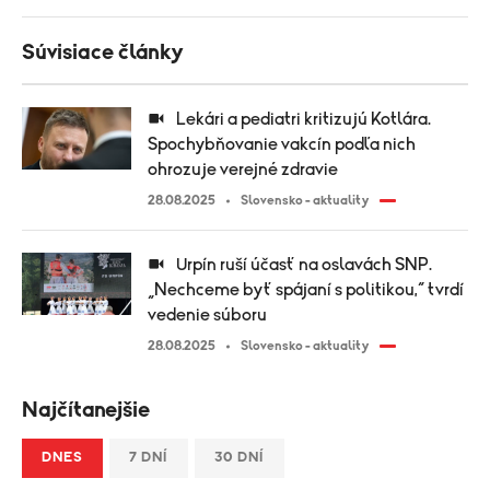
Súvisiace články
Lekári a pediatri kritizujú Kotlára.
Spochybňovanie vakcín podľa nich
ohrozuje verejné zdravie
28.08.2025
Slovensko - aktuality
Urpín ruší účasť na oslavách SNP.
„Nechceme byť spájaní s politikou,“ tvrdí
vedenie súboru
28.08.2025
Slovensko - aktuality
Najčítanejšie
DNES
7 DNÍ
30 DNÍ