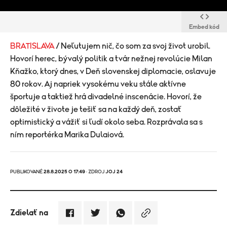
Embed kód
BRATISLAVA
/ Neľutujem nič, čo som za svoj život urobil.
Hovorí herec, bývalý politik a tvár nežnej revolúcie Milan
Kňažko, ktorý dnes, v Deň slovenskej diplomacie, oslavuje
80 rokov. Aj napriek vysokému veku stále aktívne
športuje a taktiež hrá divadelné inscenácie. Hovorí, že
dôležité v živote je tešiť sa na každý deň, zostať
optimistický a vážiť si ľudí okolo seba. Rozprávala sa s
ním reportérka Marika Dulaiová.
PUBLIKOVANÉ
28.8.2025 O 17:49
· ZDROJ
JOJ 24
Zdielať na