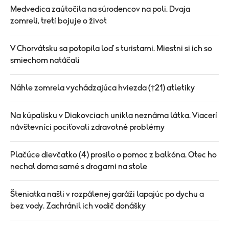
Medvedica zaútočila na súrodencov na poli. Dvaja
zomreli, tretí bojuje o život
V Chorvátsku sa potopila loď s turistami. Miestni si ich so
smiechom natáčali
Náhle zomrela vychádzajúca hviezda (†21) atletiky
Na kúpalisku v Diakovciach unikla neznáma látka. Viacerí
návštevníci pociťovali zdravotné problémy
Plačúce dievčatko (4) prosilo o pomoc z balkóna. Otec ho
nechal doma samé s drogami na stole
Šteniatka našli v rozpálenej garáži lapajúc po dychu a
bez vody. Zachránil ich vodič donášky