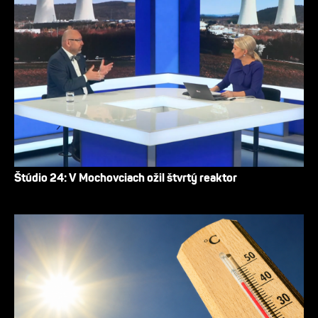
Štúdio 24: V Mochovciach ožil štvrtý reaktor