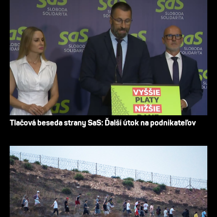
Tlačová beseda strany SaS: Ďalší útok na podnikateľov