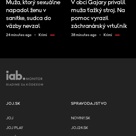
Muža, ktorý sexuálne
V obci Gajary privalil
napadol ženu v
muža ťažký stroj. Na
sanitke, sudca do
pomoc vyrazil
väzby nevzal
záchranárský vrtuľník
24 minutes ago
Krimi
38 minutes ago
Krimi
RIADIME SA KÓDEXOM
JOJ.SK
SPRAVODAJSTVO
JOJ
NOVINY.SK
JOJ PLAY
JOJ24.SK