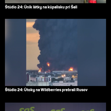
Štúdio 24: Únik látky na kúpalisku pri Šali
Štúdio 24: Útoky na Wildberries prebrali Rusov