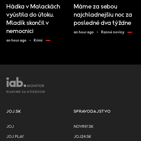
Hádka v Malackách
Máme za sebou
vyústila do útoku.
najchladnejšiu noc za
Mladík skončil v
posledné dva týždne
nemocnici
an hour ago
Ranné noviny
an hour ago
Krimi
RIADIME SA KÓDEXOM
JOJ.SK
SPRAVODAJSTVO
JOJ
NOVINY.SK
JOJ PLAY
JOJ24.SK