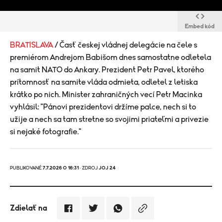
Embed kód
BRATISLAVA
/ Časť českej vládnej delegácie na čele s
premiérom Andrejom Babišom dnes samostatne odletela
na samit NATO do Ankary. Prezident Petr Pavel, ktorého
prítomnosť na samite vláda odmieta, odletel z letiska
krátko po nich. Minister zahraničných vecí Petr Macinka
vyhlásil: "Pánovi prezidentovi držíme palce, nech si to
užije a nech sa tam stretne so svojimi priateľmi a privezie
si nejaké fotografie."
PUBLIKOVANÉ
7.7.2026 O 16:31
· ZDROJ
JOJ 24
Zdielať na