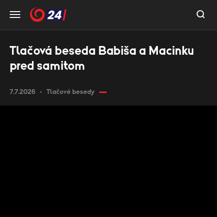
Tlačová beseda Babiša a Macinku
pred samitom
7.7.2026
Tlačové besedy