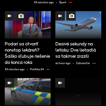
43 minutes ago
Šport
Podarí sa otvoriť
Desivé sekundy na
nonstop lekáreň?
letisku: Dve lietadlá
Šaško sľubuje riešenie
sa takmer zrazili
do konca roka
an hour ago
Zahraničie
43 minutes ago
Politika 24