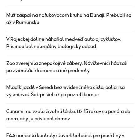
Muž zaspal na nafukovacom kruhu na Dunaji. Prebudil sa
až v Rumunsku
V Rajeckej doline náhaňal medveď auto aj cyklistov.
Príčinou bol nelegálny biologický odpad
Zoo zverejnila znepokojivé zábery. Návštevníci hádzali
po zvieratách kamene a iné predmety
Mladík jazdil v Seredi bez evidenčného čísla, polícii sa
vysmieval. Šok prišiel až po pozretí kamier
Cunami mu vzalo životnú lásku. Už 15 rokov sa ponára do
mora, aby ju priviedol domov
FAA nariadila kontroly stoviek lietadiel pre praskliny v