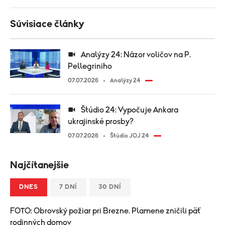
Súvisiace články
Analýzy 24: Názor voličov na P.
Pellegriniho
07.07.2026
Analýzy 24
Štúdio 24: Vypočuje Ankara
ukrajinské prosby?
07.07.2026
Štúdio JOJ 24
Najčítanejšie
DNES
7 DNÍ
30 DNÍ
FOTO: Obrovský požiar pri Brezne. Plamene zničili päť
rodinných domov