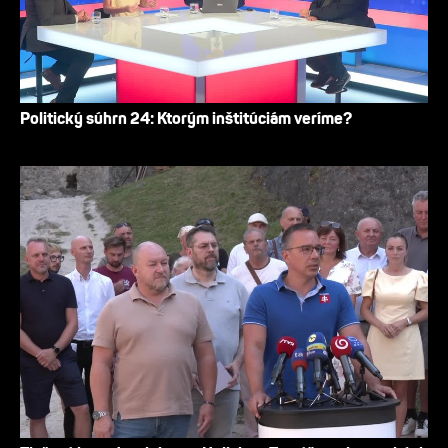
Politický súhrn 24: Ktorým inštitúciám veríme?