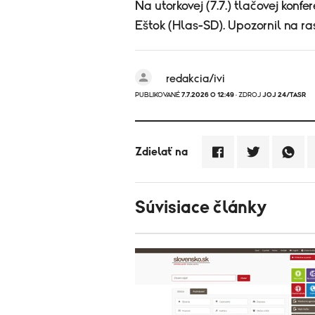
Na utorkovej (7.7.) tlačovej konfe
Eštok (Hlas-SD). Upozornil na r
redakcia/ivi
PUBLIKOVANÉ
7.7.2026 O 12:49
· ZDROJ
JOJ 24/TASR
Zdielať na
Súvisiace články