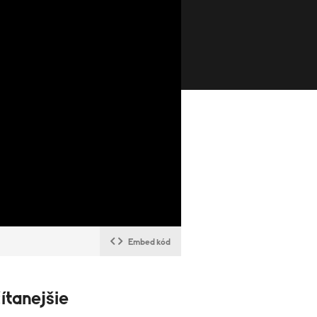
Embed kód
ítanejšie