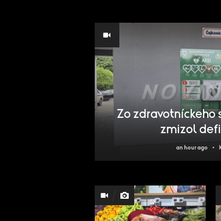
Zo zdravotníckeho s
zmizol defi
an hour ago