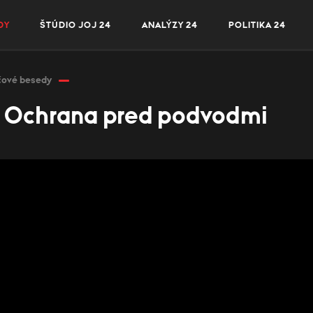
DY
ŠTÚDIO JOJ 24
ANALÝZY 24
POLITIKA 24
čové besedy
: Ochrana pred podvodmi