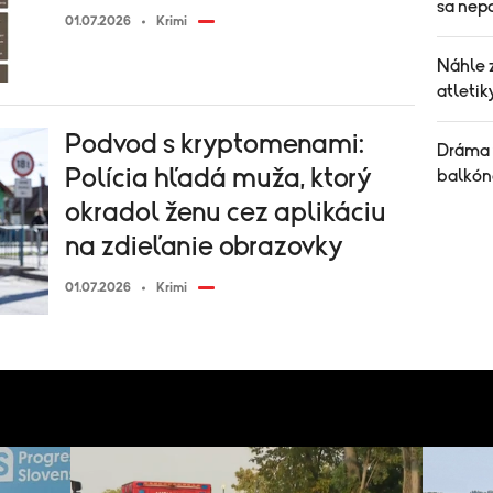
sa nepo
01.07.2026
Krimi
Náhle 
atletik
Podvod s kryptomenami:
Dráma 
Polícia hľadá muža, ktorý
balkóno
okradol ženu cez aplikáciu
na zdieľanie obrazovky
01.07.2026
Krimi