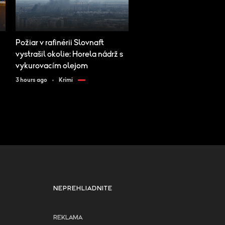
Požiar v rafinérii Slovnaft
vystrašil okolie: Horela nádrž s
vykurovacím olejom
3 hours ago
Krimi
NEPREHLIADNITE
REKLAMA