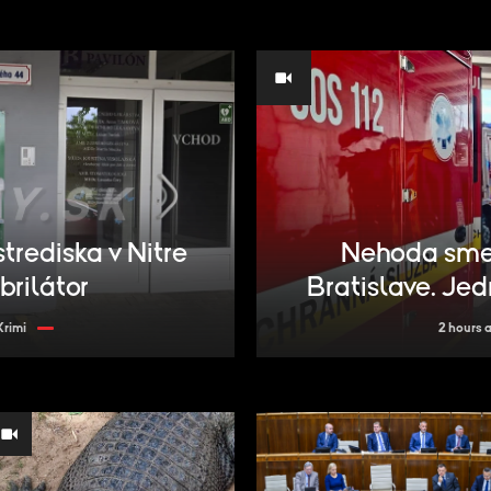
trediska v Nitre
Nehoda smet
brilátor
Bratislave. Jed
Krimi
2 hours 