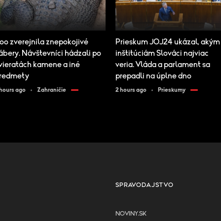
oo zverejnila znepokojivé
Prieskum JOJ24 ukázal, akým
ábery. Návštevníci hádzali po
inštitúciám Slováci najviac
vieratách kamene a iné
veria. Vláda a parlament sa
redmety
prepadli na úplne dno
 hours ago
Zahraničie
2 hours ago
Prieskumy
SPRAVODAJSTVO
NOVINY.SK