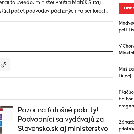
rencii to uviedol minister vnútra Matúš Šutaj
DNE
astúci počet podvodov páchaných na senioroch.
Medved
poli. D
V Chorv
Miestni
Muž za
Dunaji
Plačúce
balkón
drogam
Pozor na falošné pokuty!
Podvodníci sa vydávajú za
Záhada
Slovensko.sk aj ministerstvo
priotrá