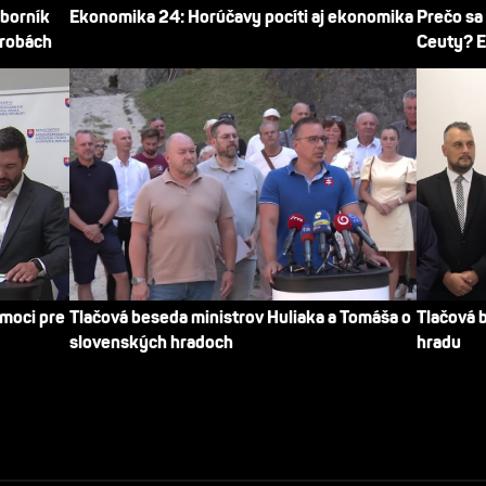
dborník
Ekonomika 24: Horúčavy pocíti aj ekonomika
Prečo sa
trobách
Ceuty? E
omoci pre
Tlačová beseda ministrov Huliaka a Tomáša o
Tlačová 
slovenských hradoch
hradu