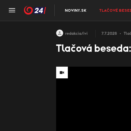
NOVINY.SK
TLAČOVÉ BESE
redakcia/ivi
7.7.2026
Tla
Tlačová beseda