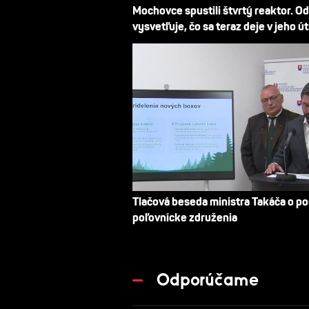
Mochovce spustili štvrtý reaktor. O
vysvetľuje, čo sa teraz deje v jeho ú
Tlačová beseda ministra Takáča o p
poľovnícke združenia
Odporúčame