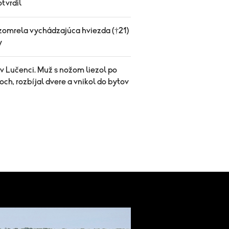
tvrdil
zomrela vychádzajúca hviezda (†21)
y
v Lučenci. Muž s nožom liezol po
ch, rozbíjal dvere a vnikol do bytov