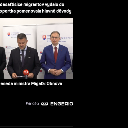
 desaťtisíce migrantov vydalo do
xpertka pomenovala hlavné dôvody
beseda ministra Migaľa: Obnova