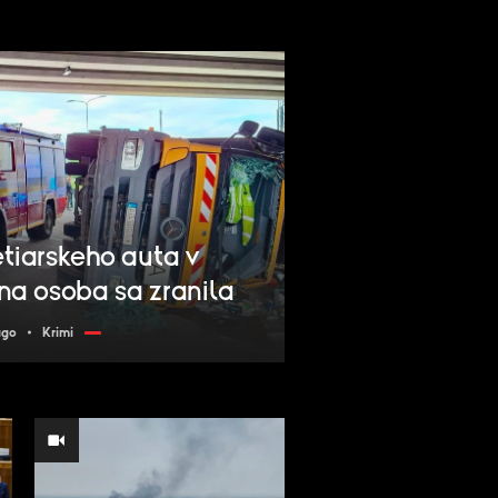
iarskeho auta v
na osoba sa zranila
ago
Krimi