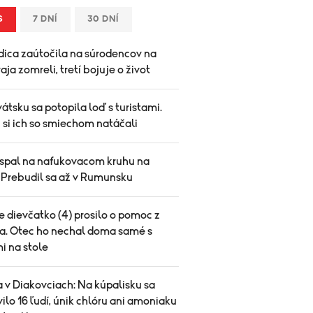
S
7 DNÍ
30 DNÍ
ica zaútočila na súrodencov na
vaja zomreli, tretí bojuje o život
átsku sa potopila loď s turistami.
 si ich so smiechom natáčali
spal na nafukovacom kruhu na
. Prebudil sa až v Rumunsku
 dievčatko (4) prosilo o pomoc z
a. Otec ho nechal doma samé s
i na stole
 v Diakovciach: Na kúpalisku sa
vilo 16 ľudí, únik chlóru ani amoniaku