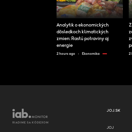
Analytik o ekonomických
Z
dôsledkoch klimatických
z
zmien: Rastú potraviny aj
z
energie
p
2 hours ago
Ekonomika
2
JOJ.SK
RIADIME SA KÓDEXOM
JOJ