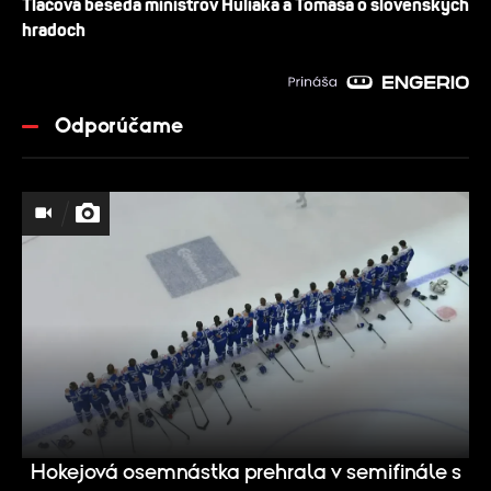
Tlačová beseda ministrov Huliaka a Tomáša o slovenských
hradoch
Odporúčame
Hokejová osemnástka prehrala v semifinále s