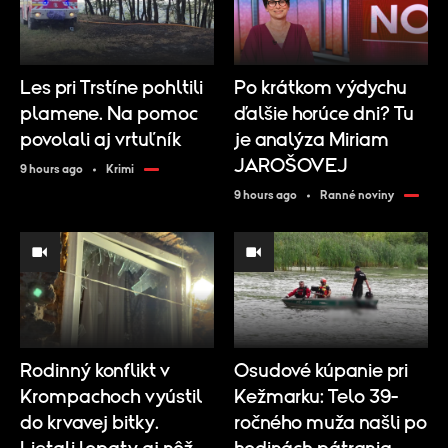
Les pri Trstíne pohltili
Po krátkom výdychu
plamene. Na pomoc
ďalšie horúce dni? Tu
povolali aj vrtuľník
je analýza Miriam
JAROŠOVEJ
9 hours ago
Krimi
9 hours ago
Ranné noviny
Rodinný konflikt v
Osudové kúpanie pri
Krompachoch vyústil
Kežmarku: Telo 39-
do krvavej bitky.
ročného muža našli po