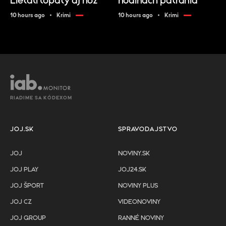
Lietali lopaty aj nôž
hodinách pátrania
10 hours ago
Krimi
10 hours ago
Krimi
RIADIME SA KÓDEXOM
JOJ.SK
SPRAVODAJSTVO
JOJ
NOVINY.SK
JOJ PLAY
JOJ24.SK
JOJ ŠPORT
NOVINY PLUS
JOJ CZ
VIDEONOVINY
JOJ GROUP
RANNÉ NOVINY