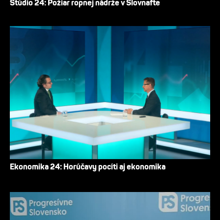
Štúdio 24: Požiar ropnej nádrže v Slovnafte
Ekonomika 24: Horúčavy pocíti aj ekonomika