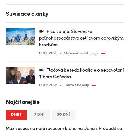
Súvisiace články
Fico varuje: Slovenské
poľnohospodárstvo čelí dvom obrovským
hrozbám
09.06.2026
Slovensko - aktuality
Tlačová beseda koalície o neodvolaní
Tibora Gašpara
09.06.2026
Tlačové besedy
Najčítanejšie
DNES
7 DNÍ
30 DNÍ
Muž zaspal na nafukovacom kruhu na Dunaji. Prebudil sa