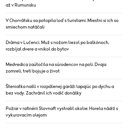
až v Rumunsku
V Chorvátsku sa potopila loď s turistami. Miestni si ich so
smiechom natáčali
Dráma v Lučenci. Muž s nožom liezol po balkónoch,
rozbíjal dvere a vnikol do bytov
Medvedica zaútočila na súrodencov na poli. Dvaja
zomreli, tretí bojuje o život
Šteniatka našli v rozpálenej garáži lapajúc po dychu a
bez vody. Zachránil ich vodič donášky
Požiar v rafinérii Slovnaft vystrašil okolie: Horela nádrž s
vykurovacím olejom