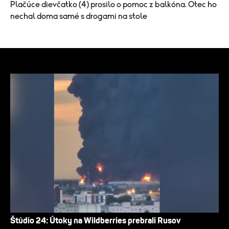
Plačúce dievčatko (4) prosilo o pomoc z balkóna. Otec ho
nechal doma samé s drogami na stole
Štúdio 24: Útoky na Wildberries prebrali Rusov