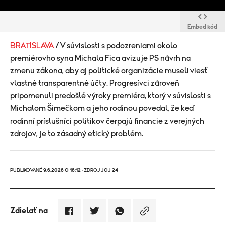
Embed kód
BRATISLAVA
/ V súvislosti s podozreniami okolo
premiérovho syna Michala Fica avizuje PS návrh na
zmenu zákona, aby aj politické organizácie museli viesť
vlastné transparentné účty. Progresívci zároveň
pripomenuli predošlé výroky premiéra, ktorý v súvislosti s
Michalom Šimečkom a jeho rodinou povedal, že keď
rodinní príslušníci politikov čerpajú financie z verejných
zdrojov, je to zásadný etický problém.
PUBLIKOVANÉ
9.6.2026 O 16:12
· ZDROJ
JOJ 24
Zdielať na