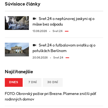
Súvisiace články
Svet 24 o neptúnovej jaskyni aj o
mäse bez odpadu
13.06.2026
Svet 24
Svet 24 o futbalovom sviatku aj o
potulkách Berlínom
20.06.2026
Svet 24
Najčítanejšie
DNES
7 DNÍ
30 DNÍ
FOTO: Obrovský požiar pri Brezne. Plamene zničili päť
rodinných domov