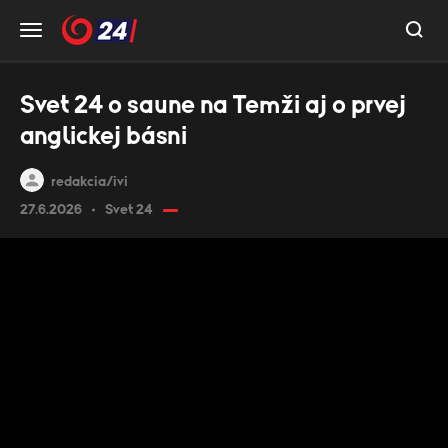
Svet 24 o saune na Temži aj o prvej
anglickej básni
redakcia/ivi
27.6.2026
Svet 24