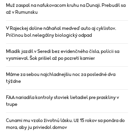
Muž zaspal na nafukovacom kruhu na Dunaji. Prebudil sa
až v Rumunsku
V Rajeckej doline náhaňal medveď auto aj cyklistov.
Príčinou bol nelegálny biologický odpad
Mladík jazdil v Seredi bez evidenčného čísla, polícii sa
vysmieval. Šok prišiel až po pozretí kamier
Máme za sebou najchladnejšiu noc za posledné dva
týždne
FAA nariadila kontroly stoviek lietadiel pre praskliny v
trupe
Cunami mu vzalo životnú lásku. Už 15 rokov sa ponára do
mora, aby ju priviedol domov