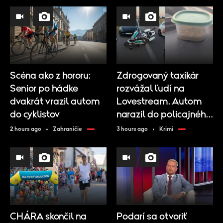
Scéna ako z hororu:
Zdrogovaný taxikár
Senior po hádke
rozvážal ľudí na
dvakrát vrazil autom
Lovestream. Autom
do cyklistov
narazil do policajného
motocykla
2 hours ago
Zahraničie
3 hours ago
Krimi
CHÁRA skončil na
Podarí sa otvoriť