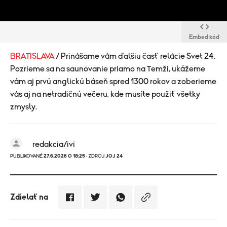
Embed kód
BRATISLAVA
/ Prinášame vám ďalšiu časť relácie Svet 24.
Pozrieme sa na saunovanie priamo na Temži, ukážeme
vám aj prvú anglickú báseň spred 1300 rokov a zoberieme
vás aj na netradičnú večeru, kde musíte použiť všetky
zmysly.
redakcia/ivi
PUBLIKOVANÉ
27.6.2026 O 18:25
· ZDROJ
JOJ 24
Zdielať na