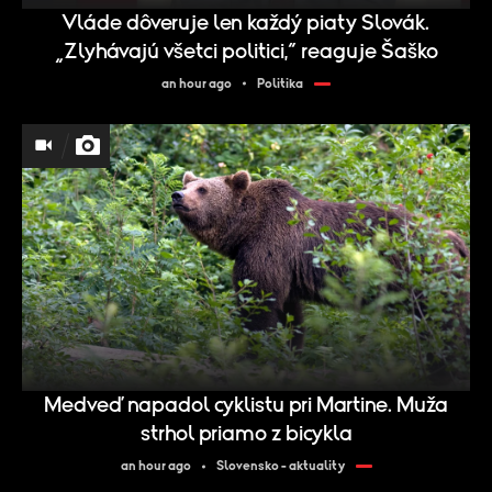
Vláde dôveruje len každý piaty Slovák.
„Zlyhávajú všetci politici,“ reaguje Šaško
an hour ago
Politika
Medveď napadol cyklistu pri Martine. Muža
strhol priamo z bicykla
an hour ago
Slovensko - aktuality