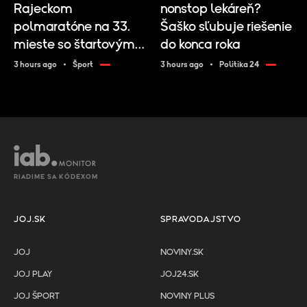
Rajeckom
nonstop lekáreň?
polmaratóne na 33.
Šaško sľubuje riešenie
mieste so štartovým
do konca roka
číslom 333
3 hours ago
Šport
3 hours ago
Politika 24
RIADIME SA KÓDEXOM
JOJ.SK
SPRAVODAJSTVO
JOJ
NOVINY.SK
JOJ PLAY
JOJ24.SK
JOJ ŠPORT
NOVINY PLUS