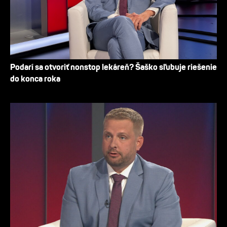
Podarí sa otvoriť nonstop lekáreň? Šaško sľubuje riešenie
do konca roka