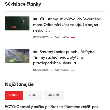
Súvisiace články
Timmy už vplával do Severného
mora. Odborníci však varujú, že boj sa
neskončil
02.05.2026
Zahraničie
Smutný koniec príbehu: Veľryba
Timmy zachránená z plytčiny
pravdepodobne uhynula
05.05.2026
Zahraničie
Najčítanejšie
DNES
7 DNÍ
30 DNÍ
FOTO: Obrovský požiar pri Brezne. Plamene zničili päť