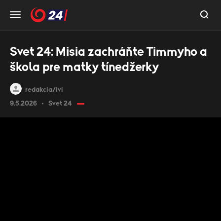
Svet 24: Misia zachráňte Timmyho a
škola pre matky tínedžerky
redakcia/ivi
9.5.2026
Svet 24