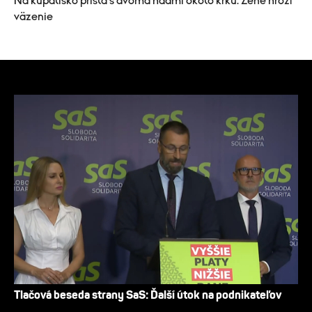
Na kúpalisko prišla s dvoma hadmi okolo krku. Žene hrozí
väzenie
Tlačová beseda strany SaS: Ďalší útok na podnikateľov