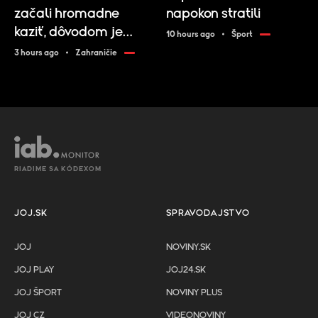
začali hromadne
napokon stratili
kaziť, dôvodom je
10 hours ago
Šport
nekvalitný benzín
3 hours ago
Zahraničie
RIADIME SA KÓDEXOM
JOJ.SK
SPRAVODAJSTVO
JOJ
NOVINY.SK
JOJ PLAY
JOJ24.SK
JOJ ŠPORT
NOVINY PLUS
JOJ CZ
VIDEONOVINY