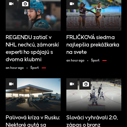
REGENDU zatiaľ v
FRLIČKOVÁ siedma
NHL nechcú, zámorskí
najlepšia prekážkarka
experti ho spájajú s
na svete
dvoma klubmi
an hour ago
Šport
an hour ago
Šport
Palivová kríza v Rusku:
Slováci vyhrávali 2:0,
Niektoré autá sa
zápas o bronz