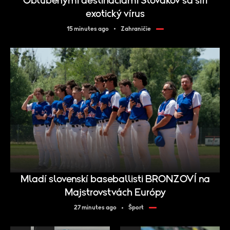
Obľúbenými destináciami Slovákov sa šíri
exotický vírus
15 minutes ago
Zahraničie
Mladí slovenskí baseballisti BRONZOVÍ na
Majstrovstvách Európy
27 minutes ago
Šport