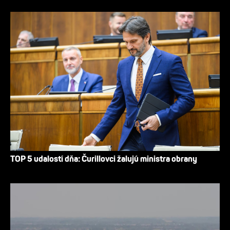
TOP 5 udalostí dňa: Čurillovci žalujú ministra obrany