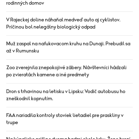
rodinných domov
V Rajeckej doline náhaňal medveď auto aj cyklistov.
Príčinou bol nelegálny biologický odpad
Muž zaspal na nafukovacom kruhu na Dunaji. Prebudil sa
až v Rumunsku
Zoo zverejnila znepokojivé zábery. Návštevníci hádzali
po zvieratách kamene a iné predmety
Dron s trhavinou na letisku v Lipsku: Vodič autobusu ho
zneškodnil kopnutím.
FAA nariadila kontroly stoviek lietadiel pre praskliny v
trupe