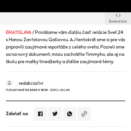
Embed kód
BRATISLAVA
/ Prinášame vám ďalšiu časť relácie Svet 24
s Hanou Zavřelovou Gallovou. AJ tentokrát sme si pre vás
pripravili zaujímavé reportáže z celého sveta. Pozreli sme
sa na nový dokument, misiu zachráňte Timmyho, ale aj na
školu pre matky tínedžerky a ďaľšie zaujímavé témy.
redakcia/ivi
PUBLIKOVANÉ
9.5.2026 O 18:30
· ZDROJ
JOJ 24
Zdielať na