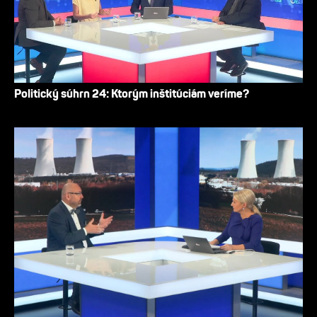
Politický súhrn 24: Ktorým inštitúciám veríme?