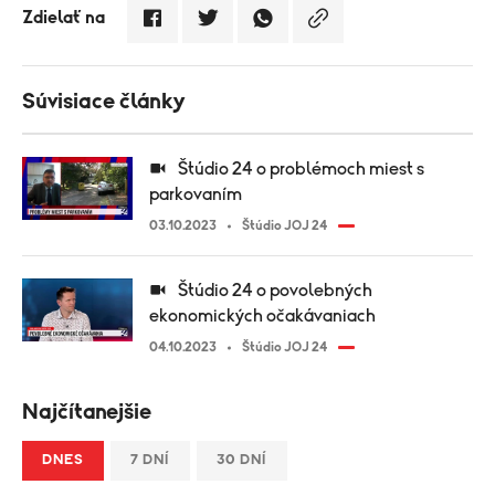
Zdielať na
Súvisiace články
Štúdio 24 o problémoch miest s
parkovaním
03.10.2023
Štúdio JOJ 24
Štúdio 24 o povolebných
ekonomických očakávaniach
04.10.2023
Štúdio JOJ 24
Najčítanejšie
DNES
7 DNÍ
30 DNÍ