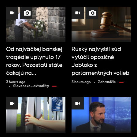
Od najväčšej banskej
Ruský najvyšší súd
tragédie uplynulo 17
vylúčil opozičné
rokov. Pozostalí stále
Jabloko z
čakajú na
parlamentných volieb
spravodlivosť
3 hours ago
3 hours ago
Zahraničie
Slovensko - aktuality