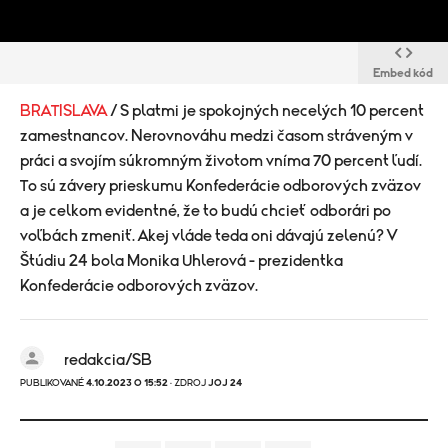
Embed kód
BRATISLAVA
/ S platmi je spokojných necelých 10 percent
zamestnancov. Nerovnováhu medzi časom stráveným v
práci a svojím súkromným životom vníma 70 percent ľudí.
To sú závery prieskumu Konfederácie odborových zväzov
a je celkom evidentné, že to budú chcieť odborári po
voľbách zmeniť. Akej vláde teda oni dávajú zelenú? V
Štúdiu 24 bola Monika Uhlerová - prezidentka
Konfederácie odborových zväzov.
redakcia/SB
PUBLIKOVANÉ
4.10.2023 O 15:52
· ZDROJ
JOJ 24