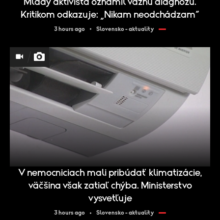
Mladý aktivista oznámil vážnu diagnózu.
Kritikom odkazuje: „Nikam neodchádzam“
3 hours ago
Slovensko - aktuality
V nemocniciach mali pribúdať klimatizácie,
väčšina však zatiaľ chýba. Ministerstvo
vysvetľuje
3 hours ago
Slovensko - aktuality