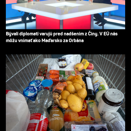
Bývalí diplomati varujú pred nadšením z Číny. V EÚ nás
môžu vnímať ako Maďarsko za Orbána