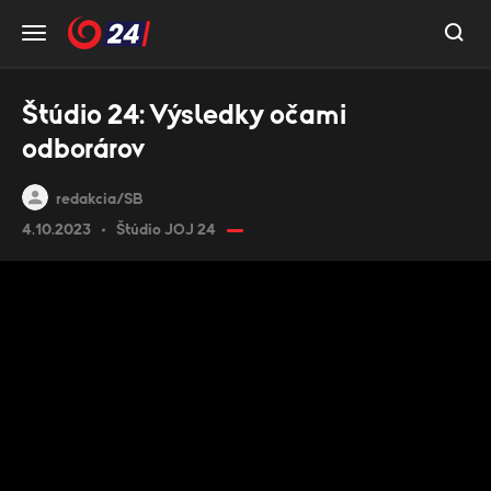
Štúdio 24: Výsledky očami
odborárov
redakcia/SB
4.10.2023
Štúdio JOJ 24