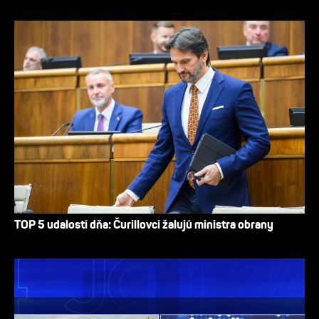
TOP 5 udalostí dňa: Čurillovci žalujú ministra obrany