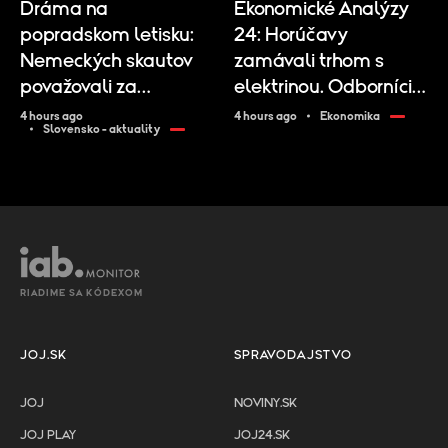
Dráma na
Ekonomické Analýzy
popradskom letisku:
24: Horúčavy
Nemeckých skautov
zamávali trhom s
považovali za
elektrinou. Odborníci
nelegálnych
vysvetľujú, prečo nás
4 hours ago
4 hours ago
Ekonomika
Slovensko - aktuality
migrantov
čaká veľká výzva
RIADIME SA KÓDEXOM
JOJ.SK
SPRAVODAJSTVO
JOJ
NOVINY.SK
JOJ PLAY
JOJ24.SK