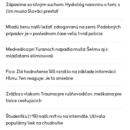
Zápasíme so silným suchom. Hydrológ narovinu o tom, s
čím musia Slováci prestať
Mladú ženu našli ležať zdrogovanú na zemi. Podobných
prípadov je v poslednom čase veľa, tvrdí polícia
Medvedica pri Turanoch napadla muža: Šelmu aj s
mláďatami eliminovali
Fico: Zlé hodnotenie SIS vzniklo na základe informácií
Hlinu. Ten reaguje: Je to smiešne
Zrážka s vlakom: Trauma pre rušňovodičov, meškania pre
tisíce cestujúcich
Študentku (†19) našli mŕtvu na internáte. Užívala
populárny liek na chudnutie