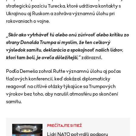
strategickú pozíciu Turecka, ktoré udržiava kontakty s
Ukrajinou aj Ruskom a zohráva významnú úlohu pri
rokovaniach o vojne.
„Skôr ako vytrhávať tú alebo onú zúrivosť alebo kritiku zo
strany Donalda Trumpa si myslím, že ten celkový
výsledok samitu, deklarácia a spokojnosť našich lídrov,
ktorí tam boli, je oveľa dôležitejší,“
zdôraznil.
Podľa Demeša zohral Rutte významnú úlohu aj počas
tlačových konferencií, keď dokázal diplomaticky
reagovať na citlivé otázky týkajúce sa Trumpových
výrokov bez toho, aby narušil atmosféru po skončení
samitu.
PREČÍTAJTE SI TIEŽ
Lídri NATO potvrdili podporu