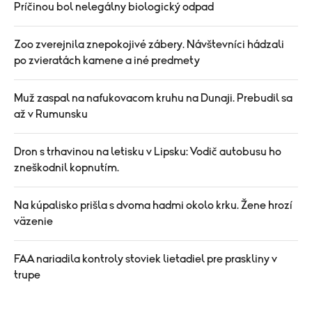
Príčinou bol nelegálny biologický odpad
Zoo zverejnila znepokojivé zábery. Návštevníci hádzali
po zvieratách kamene a iné predmety
Muž zaspal na nafukovacom kruhu na Dunaji. Prebudil sa
až v Rumunsku
Dron s trhavinou na letisku v Lipsku: Vodič autobusu ho
zneškodnil kopnutím.
Na kúpalisko prišla s dvoma hadmi okolo krku. Žene hrozí
väzenie
FAA nariadila kontroly stoviek lietadiel pre praskliny v
trupe