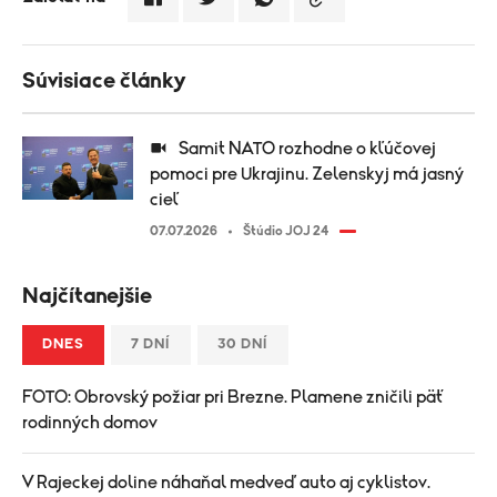
Súvisiace články
Samit NATO rozhodne o kľúčovej
pomoci pre Ukrajinu. Zelenskyj má jasný
cieľ
07.07.2026
Štúdio JOJ 24
Najčítanejšie
DNES
7 DNÍ
30 DNÍ
FOTO: Obrovský požiar pri Brezne. Plamene zničili päť
rodinných domov
V Rajeckej doline náhaňal medveď auto aj cyklistov.