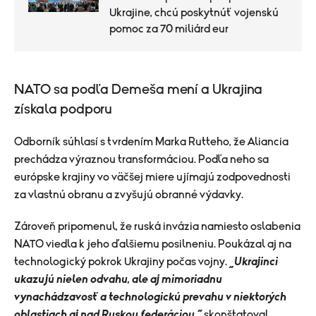
Ukrajine, chcú poskytnúť vojenskú
pomoc za 70 miliárd eur
NATO sa podľa Demeša mení a Ukrajina
získala podporu
Odborník súhlasí s tvrdením Marka Rutteho, že Aliancia
prechádza výraznou transformáciou. Podľa neho sa
európske krajiny vo väčšej miere ujímajú zodpovednosti
za vlastnú obranu a zvyšujú obranné výdavky.
Zároveň pripomenul, že ruská invázia namiesto oslabenia
NATO viedla k jeho ďalšiemu posilneniu. Poukázal aj na
technologický pokrok Ukrajiny počas vojny.
„Ukrajinci
ukazujú nielen odvahu, ale aj mimoriadnu
vynachádzavosť a technologickú prevahu v niektorých
oblastiach aj nad Ruskou federáciou,“
skonštatoval.