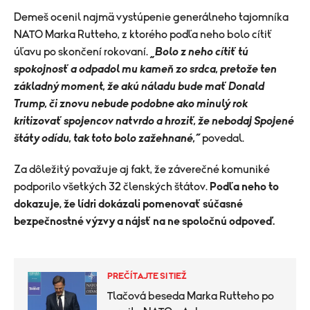
Demeš ocenil najmä vystúpenie generálneho tajomníka
NATO Marka Rutteho, z ktorého podľa neho bolo cítiť
úľavu po skončení rokovaní.
„Bolo z neho cítiť tú
spokojnosť a odpadol mu kameň zo srdca, pretože ten
základný moment, že akú náladu bude mať Donald
Trump, či znovu nebude podobne ako minulý rok
kritizovať spojencov natvrdo a hroziť, že nebodaj Spojené
štáty odídu, tak toto bolo zažehnané,“
povedal.
Za dôležitý považuje aj fakt, že záverečné komuniké
podporilo všetkých 32 členských štátov.
Podľa neho to
dokazuje, že lídri dokázali pomenovať súčasné
bezpečnostné výzvy a nájsť na ne spoločnú odpoveď.
PREČÍTAJTE SI TIEŽ
Tlačová beseda Marka Rutteho po