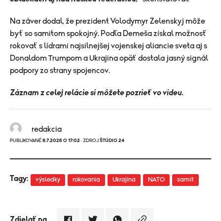
Na záver dodal, že prezident Volodymyr Zelenskyj môže
byť so samitom spokojný. Podľa Demeša získal možnosť
rokovať s lídrami najsilnejšej vojenskej aliancie sveta aj s
Donaldom Trumpom a Ukrajina opäť dostala jasný signál
podpory zo strany spojencov.
Záznam z celej relácie si môžete pozrieť vo videu.
redakcia
PUBLIKOVANÉ
8.7.2026 O 17:02
· ZDROJ
ŠTÚDIO 24
Tagy:
výsledky
rokovania
Ukrajina
NATO
samit
Zdielať na