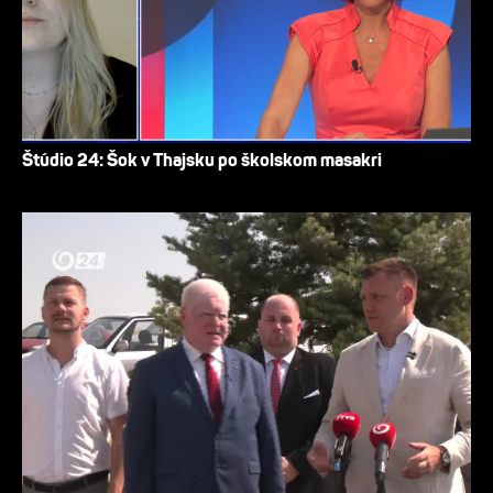
Štúdio 24: Šok v Thajsku po školskom masakri