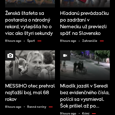
Ženská štafeta sa
Hľadanú prevádzačku
postarala o národný
po zadržaní v
rekord, vylepšila ho o
Nemecku už previezli
viac ako štyri sekundy
späť na Slovensko
8 hours ago
Šport
8 hours ago
Zahraničie
MESSIHO otec prehral
Mladík jazdil v Seredi
najťažší boj, mal 68
bez evidenčného čísla,
rokov
polícii sa vysmieval.
Šok prišiel až po
8 hours ago
Ranné noviny
pozretí kamier
9 hours ago
Krimi