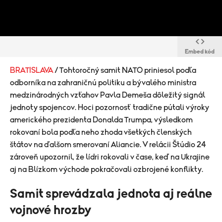
Embed kód
BRATISLAVA
/ Tohtoročný samit NATO priniesol podľa
odborníka na zahraničnú politiku a bývalého ministra
medzinárodných vzťahov Pavla Demeša dôležitý signál
jednoty spojencov. Hoci pozornosť tradične pútali výroky
amerického prezidenta Donalda Trumpa, výsledkom
rokovaní bola podľa neho zhoda všetkých členských
štátov na ďalšom smerovaní Aliancie. V relácii Štúdio 24
zároveň upozornil, že lídri rokovali v čase, keď na Ukrajine
aj na Blízkom východe pokračovali ozbrojené konflikty.
Samit sprevádzala jednota aj reálne
vojnové hrozby