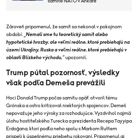
samite NATO v Ankare
Zároveň pripomenul, že samit sa nekonal v pokojnom
období.
„Nemali sme tu teoretický samit alebo
hypotetické hrozby, ale veľmi reálne, ktoré prebiehajú na
území Ukrajiny, Ruska a veľmi reálne, ktoré prebiehajú v
oblasti Blízkeho východu,“
upozornil.
Trump pútal pozornosť, výsledky
však podľa Demeša prevážili
Hoci Donald Trump počas samitu opäť otvoril tému
Grónska a ostro kritizoval niektorých spojencov, Demeš
nepovažuje jeho výroky za rozhodujúce. Vyzdvihol najmä
úlohu hostiteľského Turecka a prezidenta Recepa Tayyipa
Erdoğana, ktorí podľa neho spolu s Markom Ruttem
prispeli k úspešnému priebehu rokovaní. Pripomenul aj