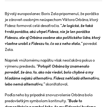
​Bývalý europoslanec Boris Zala pripomenul, že porážka
je zároveň osobným neúspechom Viktora Orbána, ktorý
Fidesz formoval celé desaťročia.
"Je logické, že taká
tvrdá porážka, akú utrpel Fidesz, nie je len porážka
Fideszu, ale aj Orbána osobne ako politického lídra, ktorý
vlastne urobil z Fideszu to, čo sa z neho stalo,“
povedal
Zala.
Napriek vnútornému napätiu však neočakáva pokus o
výmenu predsedu.
"Potopiť Orbána by znamenalo
povedať, že áno, to, ako nás viedol, bolo chybné a my
hľadáme nejakú alternatívu. Fidesz nehľadá alternatívu,
lebo nemá alternatívu,“
skonštatoval.
Podľa neho by prípadné znovuzvolenie Orbána bolo
predovšetkým symbolom kontinuity.
"Bude to
demonštrácia a symbol toho, že my Fideszáci budeme