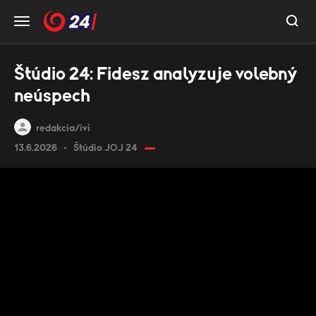
Štúdio 24: Fidesz analyzuje volebný
neúspech
redakcia/ivi
13.6.2026
Štúdio JOJ 24