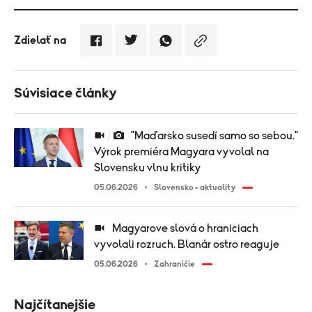
Zdielať na
Súvisiace články
"Maďarsko susedí samo so sebou."
Výrok premiéra Magyara vyvolal na
Slovensku vlnu kritiky
05.06.2026
Slovensko - aktuality
Magyarove slová o hraniciach
vyvolali rozruch. Blanár ostro reaguje
05.06.2026
Zahraničie
Najčítanejšie