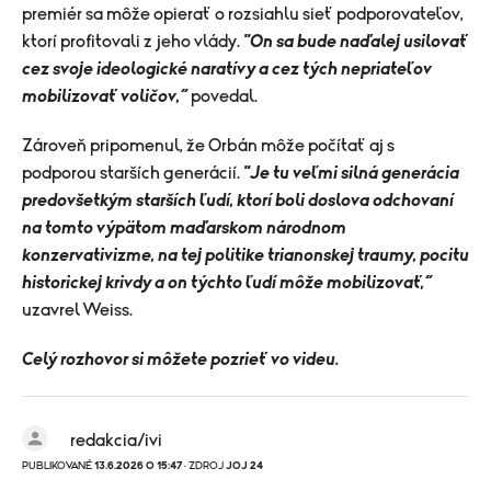
premiér sa môže opierať o rozsiahlu sieť podporovateľov,
ktorí profitovali z jeho vlády.
"On sa bude naďalej usilovať
cez svoje ideologické naratívy a cez tých nepriateľov
mobilizovať voličov,“
povedal.
Zároveň pripomenul, že Orbán môže počítať aj s
podporou starších generácií.
"Je tu veľmi silná generácia
predovšetkým starších ľudí, ktorí boli doslova odchovaní
na tomto výpätom maďarskom národnom
konzervativizme, na tej politike trianonskej traumy, pocitu
historickej krivdy a on týchto ľudí môže mobilizovať,“
uzavrel Weiss.
Celý rozhovor si môžete pozrieť vo videu.
redakcia/ivi
PUBLIKOVANÉ
13.6.2026 O 15:47
· ZDROJ
JOJ 24