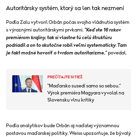
Autoritársky systém, ktorý sa len tak nezmení
Podľa Zalu vytvoril Orbán počas svojho vládnutia systém
s výraznými autoritárskymi prvkami.
"Keď ste 16 rokov
premiérom krajiny, tak si vlastne tú celú štruktúru
podriadil a on to skutočne robil veľmi systematicky. Tam
je fakt možné hovoriť o tvrdom autoritarizme,“
povedal.
PREČÍTAJTE SI TIEŽ
"Maďarsko susedí samo so sebou."
Výrok premiéra Magyara vyvolal na
Slovensku vlnu kritiky
​Podľa analytikov bude Orbán aj naďalej významnou
postavou maďarskej politiky. Weiss upozorňuje, že bývalý