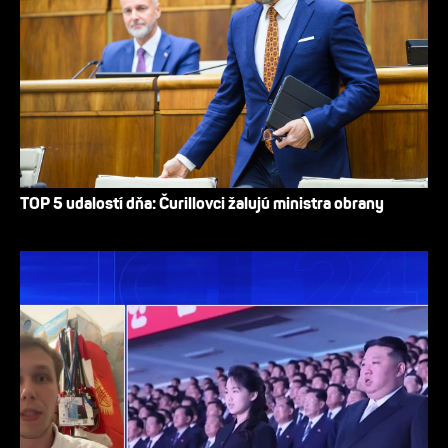
TOP 5 udalostí dňa: Čurillovci žalujú ministra obrany