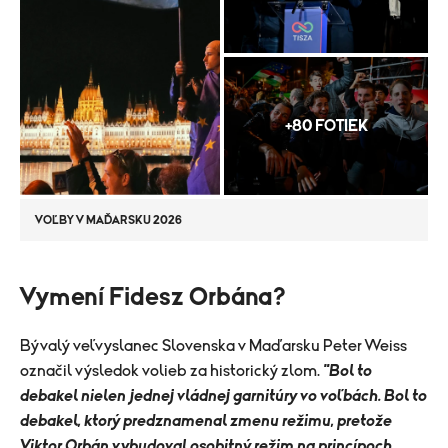
+80 FOTIEK
VOĽBY V MAĎARSKU 2026
Vymení Fidesz Orbána?
Bývalý veľvyslanec Slovenska v Maďarsku Peter Weiss
označil výsledok volieb za historický zlom.
"Bol to
debakel nielen jednej vládnej garnitúry vo voľbách. Bol to
debakel, ktorý predznamenal zmenu režimu, pretože
Viktor Orbán vybudoval osobitný režim na princípoch