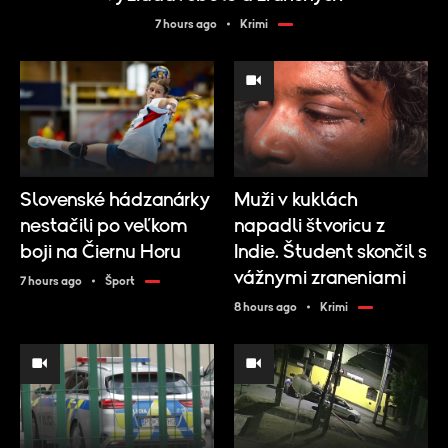
7 hours ago
Krimi
Slovenské hádzanárky
Muži v kuklách
nestačili po veľkom
napadli štvoricu z
boji na Čiernu Horu
Indie. Študent skončil s
vážnymi zraneniami
7 hours ago
Šport
8 hours ago
Krimi