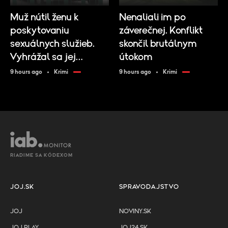
Muž nútil ženu k
Nenaliali im po
poskytovaniu
záverečnej. Konflikt
sexuálnych služieb.
skončil brutálnym
Vyhrážal sa jej
útokom
odobraním detí
9 hours ago
Krimi
9 hours ago
Krimi
RIADIME SA KÓDEXOM
JOJ.SK
SPRAVODAJSTVO
JOJ
NOVINY.SK
JOJ PLAY
JOJ24.SK