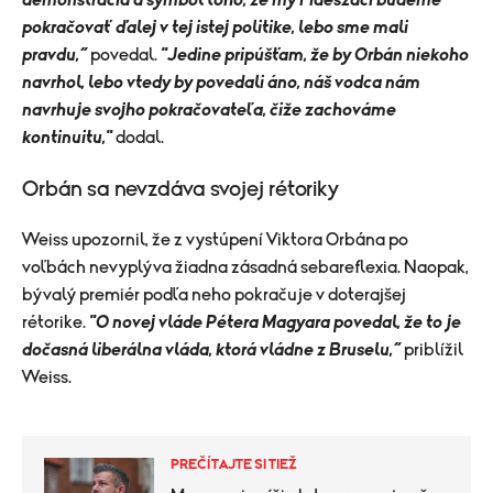
pokračovať ďalej v tej istej politike, lebo sme mali
pravdu,“
povedal.
"
Jedine pripúšťam, že by Orbán niekoho
navrhol, lebo vtedy by povedali áno, náš vodca nám
navrhuje svojho pokračovateľa, čiže zachováme
kontinuitu,"
dodal.
Orbán sa nevzdáva svojej rétoriky
Weiss upozornil, že z vystúpení Viktora Orbána po
voľbách nevyplýva žiadna zásadná sebareflexia. Naopak,
bývalý premiér podľa neho pokračuje v doterajšej
rétorike.
"O novej vláde Pétera Magyara povedal, že to je
dočasná liberálna vláda, ktorá vládne z Bruselu,“
priblížil
Weiss.
PREČÍTAJTE SI TIEŽ