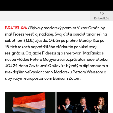
Embed kód
BRATISLAVA
/ Bývalý maďarský premiér Viktor Orbán by
mal Fidesz viesť aj naďalej. Svoj ďalší osud strana rieši na
sobotnom (13.6.) zjazde. Orbán po prehre, ktorá prišla po
16-tich rokoch nepretržitého vládnutia ponúkol svoju
rezignáciu. O zjazde Fideszu aj o smerovaní Maďarska s
novou vládou Pétera Magyara sa rozprávala moderátorka
JOJ 24 Hana Zavřelová Gallová s bývalým diplomatom a
niekdajším veľvyslancom v Maďarsku Petrom Weissom a
s bývalým europoslancom Borisom Zalom.