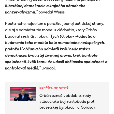
iliberálnej demokracie a krajného národného
konzervativizmu,“
povedal Weiss.
Podľa neho nejde len o porážku jednej politickej strany,
ale aj o odmietnutie modelu vládnutia, ktorý Orbán
budoval šestnásť rokov.
"Tých 16 rokov vládnutia a
budovania toho modelu bolo mimoriadne neúspešných,
pretože tí občania ho odmietli kvôli nedostatku
demokracie, kvôli zlej životnej úrovni, kvôli kontrole
spoločnosti, kvôli tomu, že udusil občiansku spoločnosť a
kontroloval médiá,“
uviedol.
PREČÍTAJTE SI TIEŽ
Orbán označil obdobie, kedy
vládol, ako boj za slobodu proti
bruselskej byrokracii či Sorosovi