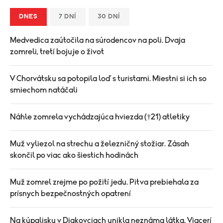
DNES
7 DNÍ
30 DNÍ
Medvedica zaútočila na súrodencov na poli. Dvaja
zomreli, tretí bojuje o život
V Chorvátsku sa potopila loď s turistami. Miestni si ich so
smiechom natáčali
Náhle zomrela vychádzajúca hviezda (†21) atletiky
Muž vyliezol na strechu a železničný stožiar. Zásah
skončil po viac ako šiestich hodinách
Muž zomrel zrejme po požití jedu. Pitva prebiehala za
prísnych bezpečnostných opatrení
Na kúpalisku v Diakovciach unikla neznáma látka. Viacerí