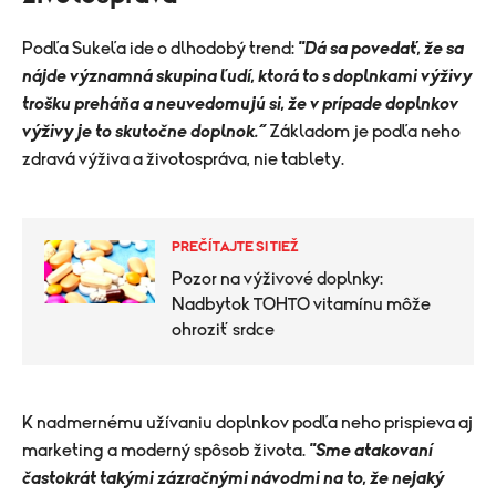
Podľa Sukeľa ide o dlhodobý trend:
"Dá sa povedať, že sa
nájde významná skupina ľudí, ktorá to s doplnkami výživy
trošku preháňa a neuvedomujú si, že v prípade doplnkov
výživy je to skutočne doplnok.“
Základom je podľa neho
zdravá výživa a životospráva, nie tablety.
PREČÍTAJTE SI TIEŽ
Pozor na výživové doplnky:
Nadbytok TOHTO vitamínu môže
ohroziť srdce
K nadmernému užívaniu doplnkov podľa neho prispieva aj
marketing a moderný spôsob života.
"Sme atakovaní
častokrát takými zázračnými návodmi na to, že nejaký