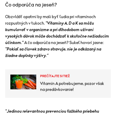
Čo odporúča na jeseň?
Obzvlášť opatrní by mali byť ľudia pri vitamínoch
rozpustných v tukoch.
"Vitamíny A, D a K sa môžu
kumulovať v organizme a pri dlhodobom užívaní
vysokých dávok môže dochádzať k skutočne nežiaducim
účinkom.“
A čo odporúča na jeseň? Sukeľ hovorí jasne:
"Pokiaľ sa človek zdravo stravuje, nie je odkázaný na
žiadne doplnky výživy.“
PREČÍTAJTE SI TIEŽ
Vitamín A potrebujeme, pozor však
na predávkovanie!
"Jedinou relevantnou prevenciou ťažkého priebehu