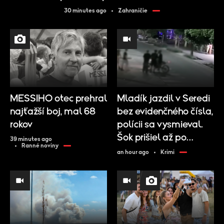
30 minutes ago
Zahraničie
MESSIHO otec prehral
Mladík jazdil v Seredi
najťažší boj, mal 68
bez evidenčného čísla,
rokov
polícii sa vysmieval.
Šok prišiel až po
39 minutes ago
Ranné noviny
pozretí kamier
an hour ago
Krimi