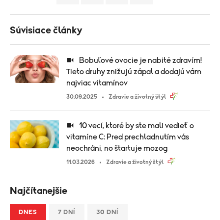
Súvisiace články
Bobuľové ovocie je nabité zdravím!
Tieto druhy znižujú zápal a dodajú vám
najviac vitamínov
30.09.2025
Zdravie a životný štýl
10 vecí, ktoré by ste mali vedieť o
vitamíne C: Pred prechladnutím vás
neochráni, no štartuje mozog
11.03.2026
Zdravie a životný štýl
Najčítanejšie
DNES
7 DNÍ
30 DNÍ