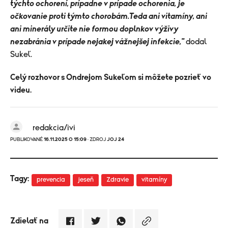
týchto ochorení, prípadne v prípade ochorenia, je
očkovanie proti týmto chorobám.Teda ani vitamíny, ani
ani minerály určite nie formou doplnkov výživy
nezabránia v prípade nejakej vážnejšej infekcie,"
dodal
Sukeľ.
Celý rozhovor s Ondrejom Sukeľom si môžete pozrieť vo
videu.
redakcia/ivi
PUBLIKOVANÉ
16.11.2025 O 15:09
· ZDROJ
JOJ 24
Tagy:
prevencia
jeseň
Zdravie
vitamíny
Zdielať na