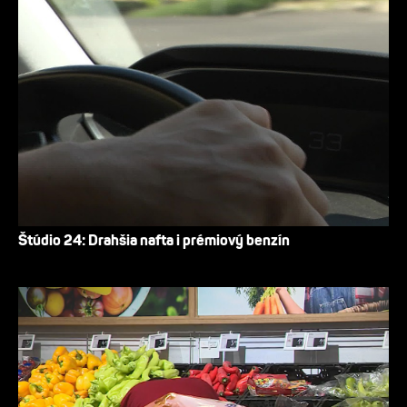
Štúdio 24: Drahšia nafta i prémiový benzín