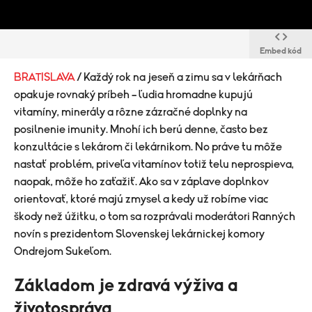
Embed kód
BRATISLAVA
/ Každý rok na jeseň a zimu sa v lekárňach
opakuje rovnaký príbeh – ľudia hromadne kupujú
vitamíny, minerály a rôzne zázračné doplnky na
posilnenie imunity. Mnohí ich berú denne, často bez
konzultácie s lekárom či lekárnikom. No práve tu môže
nastať problém, priveľa vitamínov totiž telu neprospieva,
naopak, môže ho zaťažiť. Ako sa v záplave doplnkov
orientovať, ktoré majú zmysel a kedy už robíme viac
škody než úžitku, o tom sa rozprávali moderátori Ranných
novín s prezidentom Slovenskej lekárnickej komory
Ondrejom Sukeľom.
Základom je zdravá výživa a
životospráva