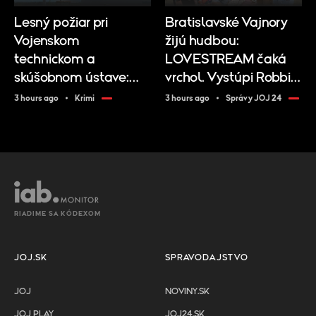
Lesný požiar pri
Bratislavské Vajnory
Vojenskom
žijú hudbou:
technickom a
LOVESTREAM čaká
skúšobnom ústave:
vrchol. Vystúpi Robbie
Zasahujú desiatky
Williams
3 hours ago
Krimi
3 hours ago
Správy JOJ 24
hasičov
RIADIME SA KÓDEXOM
JOJ.SK
SPRAVODAJSTVO
JOJ
NOVINY.SK
JOJ PLAY
JOJ24.SK