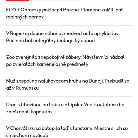
FOTO: Obrovský požiar pri Brezne. Plamene zničili päť
rodinných domov
V Rajeckej doline náhaňal medveď auto aj cyklistov.
Príčinou bol nelegálny biologický odpad
Zoo zverejnila znepokojivé zábery. Návštevníci hádzali
po zvieratách kamene a iné predmety
Muž zaspal na nafukovacom kruhu na Dunaji. Prebudil sa
až v Rumunsku
Dron s trhavinou na letisku v Lipsku: Vodič autobusu ho
zneškodnil kopnutím.
V Chorvátsku sa potopila loď s turistami. Miestni si ich so
smiechom natáčali