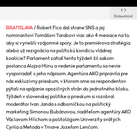
Embed kód
BRATISLAVA
/ Robert Fico dal strane SNS a jej
nominantovi Tomášovi Tarabovi viac ako 4 mesiace na to,
aby si vyriešili vzájomné spory. Je to premiérova stratégia
alebo už rezignácia na politickú kondíciu vládnej
koalície? Parlament zatiaľ tento týždeň žil sakom
poslanca Alojza Hlinu a vedenie parlamentu sa nevie
vysporiadať s jeho nápisom. Agentúra AKO pripravila pre
nás exkluzívny prieskum, v ktorom sme sa respondentov
pýtali na spájanie opozičných strán do jednotného bloku.
Týždeň v slovenskej politike a prieskum si rozobral
moderátor Ivan Janda s odborníčkou na politický
marketing Simonou Bubánovou, riaditeľom agentúry AKO
Václavom Hříchom a politológom Univerzity svätých
Cyrila a Metoda v Trnave Jozefom Lenčom.