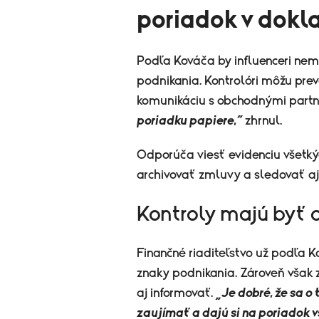
poriadok v dokl
Podľa Kováča by influenceri nem
podnikania. Kontrolóri môžu prev
komunikáciu s obchodnými partne
poriadku papiere,“
zhrnul.
Odporúča viesť evidenciu všetký
archivovať zmluvy a sledovať aj
Kontroly majú byť a
Finančné riaditeľstvo už podľa K
znaky podnikania. Zároveň však z
aj informovať.
„Je dobré, že sa o
zaujímať a dajú si na poriadok vš