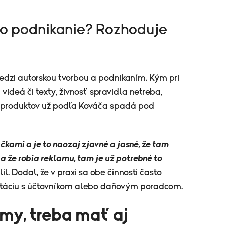
ebo podnikanie? Rozhoduje
medzi autorskou tvorbou a podnikaním. Kým pri
 videá či texty, živnosť spravidla netreba,
 produktov už podľa Kováča spadá pod
kami a je to naozaj zjavné a jasné, že tam
a že robia reklamu, tam je už potrebné to
lil. Dodal, že v praxi sa obe činnosti často
ultáciu s účtovníkom alebo daňovým poradcom.
my, treba mať aj