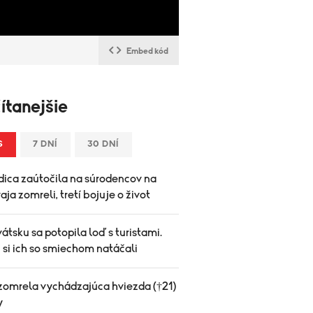
Embed kód
ítanejšie
S
7 DNÍ
30 DNÍ
ica zaútočila na súrodencov na
vaja zomreli, tretí bojuje o život
átsku sa potopila loď s turistami.
 si ich so smiechom natáčali
zomrela vychádzajúca hviezda (†21)
y