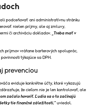
adoch
ali podceňovať ani administratívnu stránku
erovať nielen príjmy, ale aj zmluvy,
rmi či archiváciu dokladov.
„Treba mať v
ch príjmov vrátane barterových spoluprác,
 povinnosti týkajúce sa DPH.
j prevenciou
ováča eviduje konkrétne účty, ktoré vykazujú
dôrazňuje, že cieľom nie je len kontrolovať, ale
 tom začalo hovoriť. Ľudia sa o to začínajú
etky tie finančné záležitosti,“
uviedol.