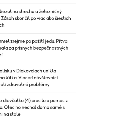
iezol na strechu a železničný
. Zásah skončil po viac ako šiestich
ch
rel zrejme po požití jedu. Pitva
hala za prísnych bezpečnostných
ní
alisku v Diakovciach unikla
 látka. Viacerí návštevníci
vali zdravotné problémy
 dievčatko (4) prosilo o pomoc z
a. Otec ho nechal doma samé s
i na stole