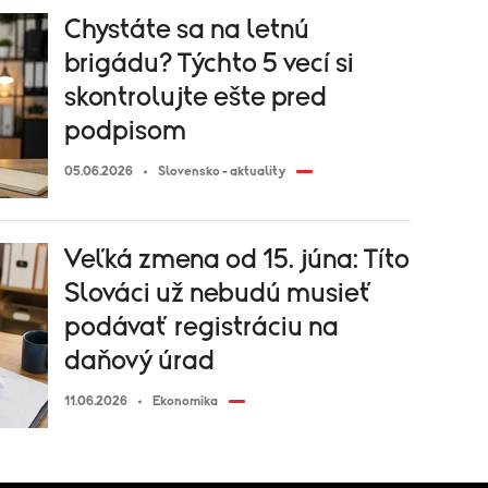
Chystáte sa na letnú
brigádu? Týchto 5 vecí si
skontrolujte ešte pred
podpisom
05.06.2026
Slovensko - aktuality
Veľká zmena od 15. júna: Títo
Slováci už nebudú musieť
podávať registráciu na
daňový úrad
11.06.2026
Ekonomika