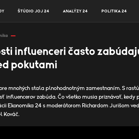
DY
ŠTÚDIO JOJ 24
ANALÝZY 24
POLITIKA 24
mika
sti influenceri často zabúdaj
red pokutami
 pre mnohých stala plnohodnotným zamestnaním. S rastú
asť influencerov zabúda. Čo všetko musia priznávať, kedy 
 relácii Ekonomika 24 s moderátorom Richardom Jurišom v
l Kováč.