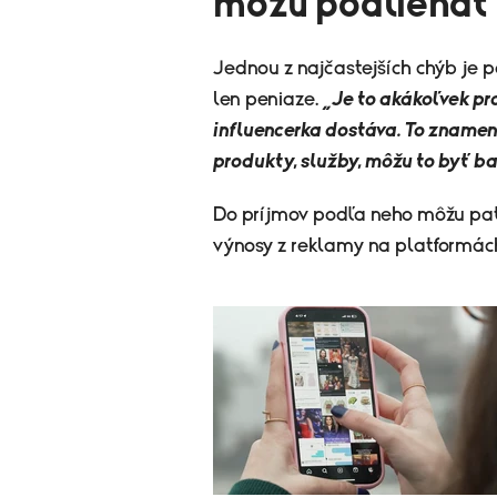
môžu podliehať
Jednou z najčastejších chýb je 
len peniaze.
„Je to akákoľvek pr
influencerka dostáva. To znamen
produkty, služby, môžu to byť ba
Do príjmov podľa neho môžu patr
výnosy z reklamy na platformách