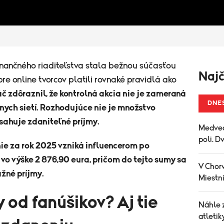
nančného riaditeľstva stala bežnou súčasťou
Najč
pre online tvorcov platili rovnaké pravidlá ako
č zdôraznil, že kontrolná akcia nie je zameraná
DNE
nych sietí. Rozhodujúce nie je množstvo
osahuje zdaniteľné príjmy.
Medved
poli. D
ie za rok 2025 vzniká influencerom po
vo výške 2 876,90 eura, pričom do tejto sumy sa
V Chorv
žné príjmy.
Miestni
 od fanúšikov? Aj tie
Náhle 
atletik