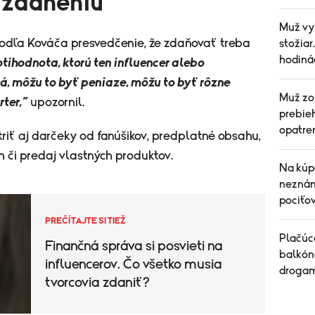
 zdaneniu
Muž vyl
podľa Kováča presvedčenie, že zdaňovať treba
stožiar
hodiná
otihodnota, ktorú ten influencer alebo
á, môžu to byť peniaze, môžu to byť rôzne
Muž zom
rter,“
upozornil.
prebie
opatre
iť aj darčeky od fanúšikov, predplatné obsahu,
 či predaj vlastných produktov.
Na kúp
neznáma
pociťo
PREČÍTAJTE SI TIEŽ
Plačúce
Finančná správa si posvieti na
balkón
influencerov. Čo všetko musia
drogam
tvorcovia zdaniť?