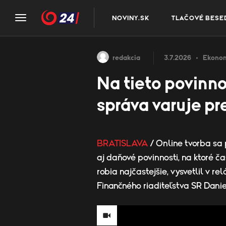
NOVINY.SK
TLAČOVÉ BESE
redakcia
3.7.2026
Ekono
Na tieto povinno
správa varuje p
BRATISLAVA
/ Online tvorba sa
aj daňové povinnosti, na ktoré č
robia najčastejšie, vysvetlil v
Finančného riaditeľstva SR Danie