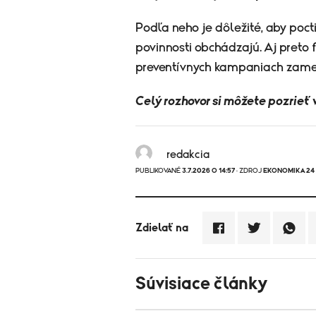
Podľa neho je dôležité, aby pocti
povinnosti obchádzajú. Aj preto 
preventívnych kampaniach zamera
Celý rozhovor si môžete pozrieť 
redakcia
PUBLIKOVANÉ
3.7.2026 O 14:57
· ZDROJ
EKONOMIKA 24
Zdielať na
Súvisiace články