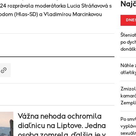
Najč
 24 rozprávala moderátorka Lucia Stráňavová s
odom (Hlas-SD) a Vladimírou Marcinkovou
DNE
Šteniat
po dych
donášk
Náhle 
atletik
Zmizol
kamará
Zemplí
Vážna nehoda ochromila
Po smr
diaľnicu na Liptove. Jedna
vypláv
sexuál
osoba zomrela, ďalšia je v