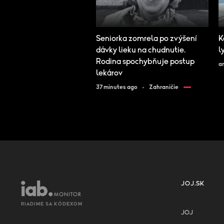
Seniorka zomrela po zvýšení
K
dávky lieku na chudnutie.
l
Rodina spochybňuje postup
a
lekárov
37 minutes ago
Zahraničie
JOJ.SK
RIADIME SA KÓDEXOM
JOJ