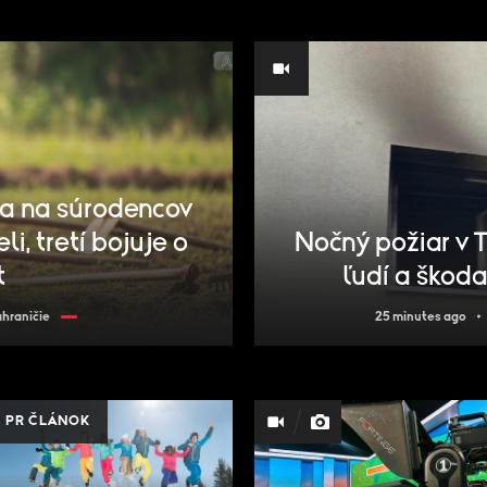
a na súrodencov
i, tretí bojuje o
Nočný požiar v 
t
ľudí a škoda
hraničie
25 minutes ago
PR ČLÁNOK