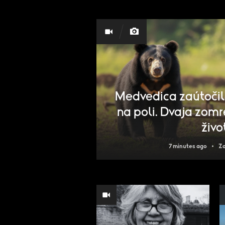
Medvedica zaútočil
na poli. Dvaja zomrel
živo
7 minutes ago
Za