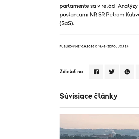
parlamente sa v relácii Analýzy
poslancami NR SR Petrom Kaliv
(SaS).
PUBLIKOVANÉ
10.6.2026 O 19:48
· ZDROJ
JOJ 24
Zdielať na
Súvisiace články