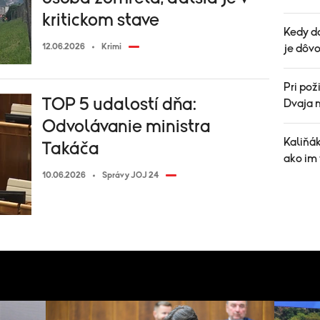
kritickom stave
Kedy d
12.06.2026
Krimi
je dôvo
Pri pož
TOP 5 udalostí dňa:
Dvaja m
Odvolávanie ministra
Kaliňá
Takáča
ako im
10.06.2026
Správy JOJ 24