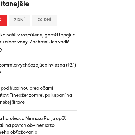
ítanejšie
S
7 DNÍ
30 DNÍ
ka našli v rozpálenej garáži lapajúc
u a bez vody. Zachránil ich vodič
y
zomrela vychádzajúca hviezda (†21)
y
 pod hladinou pred očami
tov: Tínedžer zomrel po kúpaní na
nskej šírave
ti horolezca Nirmala Purju opäť
ali na povrch obvinenia zo
neho obťažovania