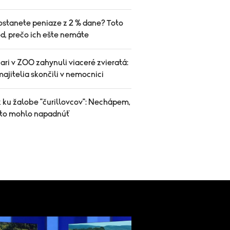
ostanete peniaze z 2 % dane? Toto
d, prečo ich ešte nemáte
iari v ZOO zahynuli viaceré zvieratá:
ajitelia skončili v nemocnici
k ku žalobe "čurillovcov": Nechápem,
 to mohlo napadnúť