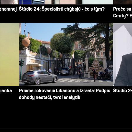
ýznamnej
Štúdio 24: Špecialisti chýbajú - čo s tým?
Prečo sa
Ceuty? E
mienka
Priame rokovania Libanonu a Izraela: Podpis
Štúdio 24
dohody nestačí, tvrdí analytik