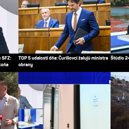
e SFZ:
TOP 5 udalostí dňa: Čurillovci žalujú ministra
Štúdio 2
koňa
obrany