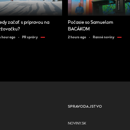
edy začať s prípravou na
Počasie so Samuelom
yžovačku?
BACÁKOM
n hour ago
PR správy
2 hours ago
Ranné noviny
SPRAVODAJSTVO
NOVINY.SK